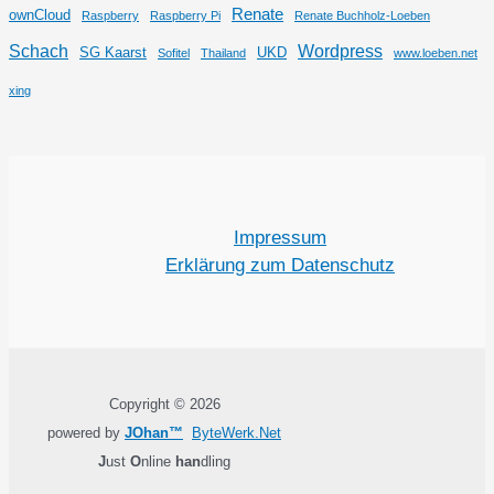
Renate
ownCloud
Raspberry
Raspberry Pi
Renate Buchholz-Loeben
Schach
Wordpress
SG Kaarst
UKD
Sofitel
Thailand
www.loeben.net
xing
Impressum
Erklärung zum Datenschutz
Copyright © 2026
powered by
JOhan™
ByteWerk.Net
J
ust
O
nline
han
dling