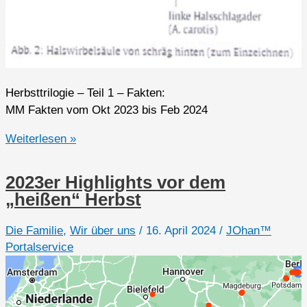
Herbsttrilogie – Teil 1 – Fakten:
MM Fakten vom Okt 2023 bis Feb 2024
2023er
Weiterlesen »
Highlights
(Q4
2023er Highlights vor dem
1/3)
„heißen“ Herbst
Die Familie
,
Wir über uns
/
16. April 2024
/
JOhan™
Portalservice