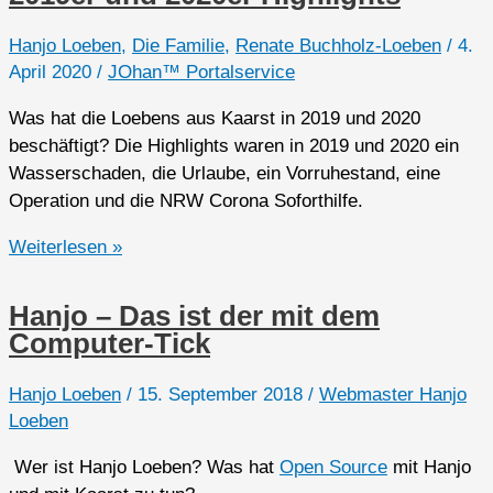
2.0
Hanjo Loeben
,
Die Familie
,
Renate Buchholz-Loeben
/
4.
April 2020
/
JOhan™ Portalservice
Was hat die Loebens aus Kaarst in 2019 und 2020
beschäftigt? Die Highlights waren in 2019 und 2020 ein
Wasserschaden, die Urlaube, ein Vorruhestand, eine
Operation und die NRW Corona Soforthilfe.
2019er
Weiterlesen »
und
2020er
Hanjo – Das ist der mit dem
Highlights
Computer-Tick
Hanjo Loeben
/
15. September 2018
/
Webmaster Hanjo
Loeben
Wer ist Hanjo Loeben? Was hat
Open Source
mit Hanjo