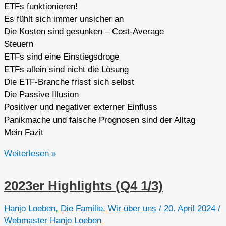
ETFs funktionieren!
Es fühlt sich immer unsicher an
Die Kosten sind gesunken – Cost-Average
Steuern
ETFs sind eine Einstiegsdroge
ETFs allein sind nicht die Lösung
Die ETF-Branche frisst sich selbst
Die Passive Illusion
Positiver und negativer externer Einfluss
Panikmache und falsche Prognosen sind der Alltag
Mein Fazit
Arbeitslebensleistung,
Weiterlesen »
ETFs
und
2023er Highlights (Q4 1/3)
Sparpläne
Hanjo Loeben
,
Die Familie
,
Wir über uns
/
20. April 2024
/
Webmaster Hanjo Loeben