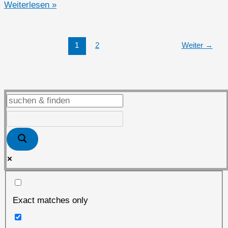
Open
Weiterlesen »
Source
Software
privat
1
2
Weiter
→
genutzt
Exact matches only