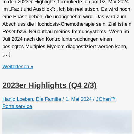
In den 2023er Highlights formulierte ich am 02. Mai 2024
im „Fazit und Ausblick“: „Ich bin realistisch. Es wird noch
eine Phase geben, die unangenehm wird. Das wird zum
Abschluss die Hochdosis-Chemotherapie sein. Ziel ist ein
Reset bzw. Neuaufbau meines Immunsystems. Wenn im
Juli 2024 nach den Kontrolluntersuchungen einen
besiegtes Multiples Myelom diagnostiziert werden kann,
[…]
2024er
Weiterlesen »
Highlights
2023er Highlights (Q4 2/3)
Hanjo Loeben
,
Die Familie
/
1. Mai 2024
/
JOhan™
Portalservice