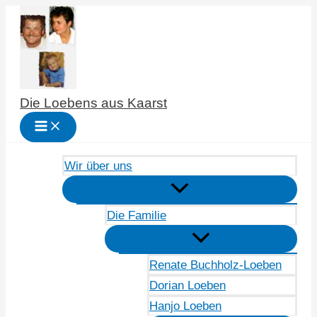
Zum
Inhalt
springen
Die Loebens aus Kaarst
Wir über uns
Die Familie
Renate Buchholz-Loeben
Dorian Loeben
Hanjo Loeben