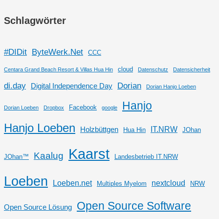
Schlagwörter
#DIDit
ByteWerk.Net
CCC
cloud
Centara Grand Beach Resort & Villas Hua Hin
Datenschutz
Datensicherheit
di.day
Dorian
Digital Independence Day
Dorian Hanjo Loeben
Hanjo
Facebook
Dorian Loeben
Dropbox
google
Hanjo Loeben
IT.NRW
Holzbüttgen
Hua Hin
JOhan
Kaarst
Kaalug
JOhan™
Landesbetrieb IT.NRW
Loeben
Loeben.net
nextcloud
Multiples Myelom
NRW
Open Source Software
Open Source Lösung