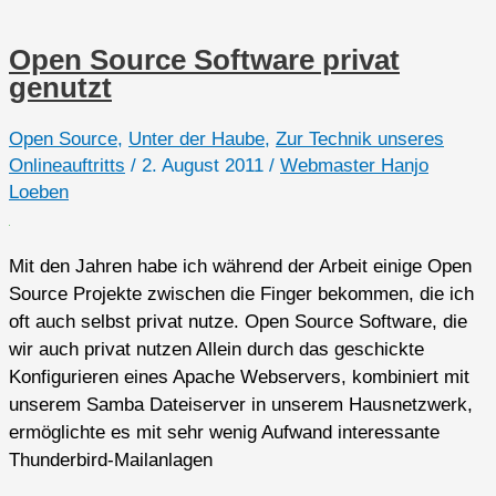
10
Jahre
Open Source Software privat
online
genutzt
und
kein
Open Source
,
Unter der Haube
,
Zur Technik unseres
Erbe
Onlineauftritts
/
2. August 2011
/
Webmaster Hanjo
in
Loeben
Sicht
Mit den Jahren habe ich während der Arbeit einige Open
Source Projekte zwischen die Finger bekommen, die ich
oft auch selbst privat nutze. Open Source Software, die
wir auch privat nutzen Allein durch das geschickte
Konfigurieren eines Apache Webservers, kombiniert mit
unserem Samba Dateiserver in unserem Hausnetzwerk,
ermöglichte es mit sehr wenig Aufwand interessante
Thunderbird-Mailanlagen