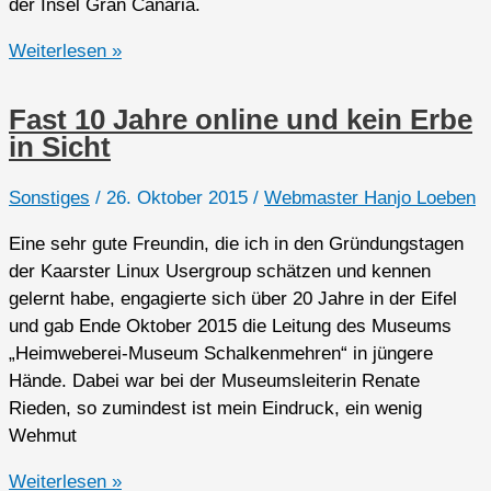
der Insel Gran Canaria.
Hanjo
Weiterlesen »
–
Das
Fast 10 Jahre online und kein Erbe
ist
in Sicht
der
mit
Sonstiges
/
26. Oktober 2015
/
Webmaster Hanjo Loeben
dem
Computer-
Eine sehr gute Freundin, die ich in den Gründungstagen
Tick
der Kaarster Linux Usergroup schätzen und kennen
gelernt habe, engagierte sich über 20 Jahre in der Eifel
und gab Ende Oktober 2015 die Leitung des Museums
„Heimweberei-Museum Schalkenmehren“ in jüngere
Hände. Dabei war bei der Museumsleiterin Renate
Rieden, so zumindest ist mein Eindruck, ein wenig
Wehmut
Fast
Weiterlesen »