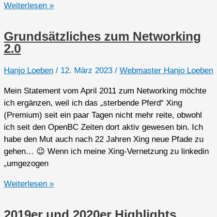
2023er
Weiterlesen »
Highlights
vor
Grundsätzliches zum Networking
dem
2.0
„heißen“
Herbst
Hanjo Loeben
/
12. März 2023
/
Webmaster Hanjo Loeben
Mein Statement vom April 2011 zum Networking möchte
ich ergänzen, weil ich das „sterbende Pferd“ Xing
(Premium) seit ein paar Tagen nicht mehr reite, obwohl
ich seit den OpenBC Zeiten dort aktiv gewesen bin. Ich
habe den Mut auch nach 22 Jahren Xing neue Pfade zu
gehen… 😉 Wenn ich meine Xing-Vernetzung zu linkedin
„umgezogen
Grundsätzliches
Weiterlesen »
zum
Networking
2019er und 2020er Highlights