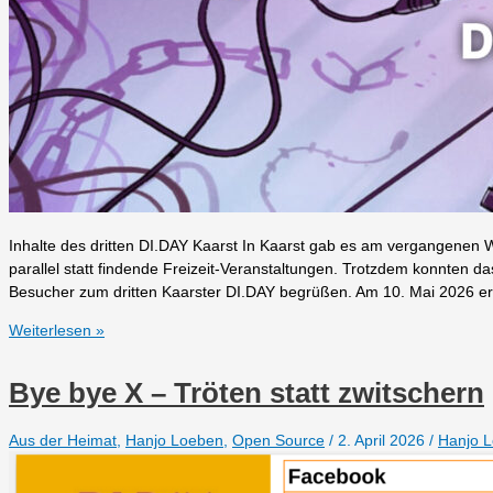
Inhalte des dritten DI.DAY Kaarst In Kaarst gab es am vergangene
parallel statt findende Freizeit-Veranstaltungen. Trotzdem konnten 
Besucher zum dritten Kaarster DI.DAY begrüßen. Am 10. Mai 2026 eröff
Dritter
Weiterlesen »
DI.DAY
in
Bye bye X – Tröten statt zwitschern
Kaarst
im
Aus der Heimat
,
Hanjo Loeben
,
Open Source
/
2. April 2026
/
Hanjo 
Rückspiegel