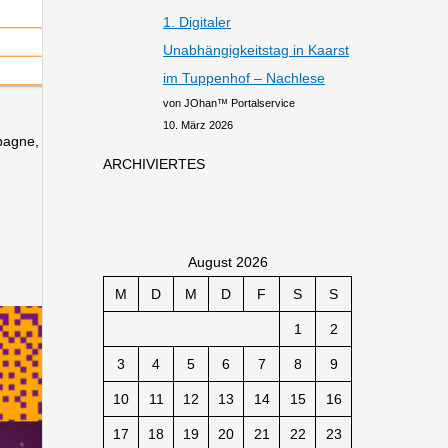
1. Digitaler
Unabhängigkeitstag in Kaarst
im Tuppenhof – Nachlese
von JOhan™ Portalservice
10. März 2026
pagne,
ARCHIVIERTES
August 2026
M
D
M
D
F
S
S
1
2
3
4
5
6
7
8
9
10
11
12
13
14
15
16
17
18
19
20
21
22
23