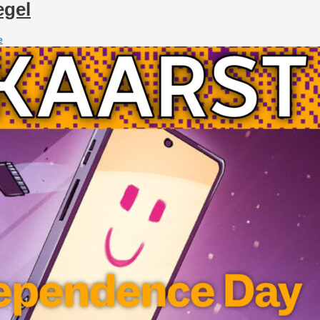
egel
e