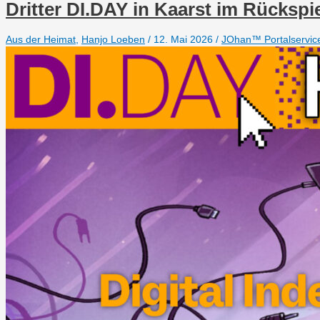
Dritter DI.DAY in Kaarst im Rückspi
Aus der Heimat
,
Hanjo Loeben
/
12. Mai 2026
/
JOhan™ Portalservic