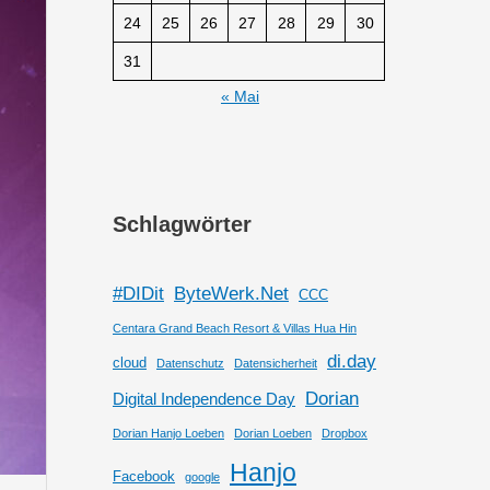
24
25
26
27
28
29
30
31
« Mai
Schlagwörter
#DIDit
ByteWerk.Net
CCC
Centara Grand Beach Resort & Villas Hua Hin
di.day
cloud
Datenschutz
Datensicherheit
Dorian
Digital Independence Day
Dorian Hanjo Loeben
Dorian Loeben
Dropbox
Hanjo
Facebook
google