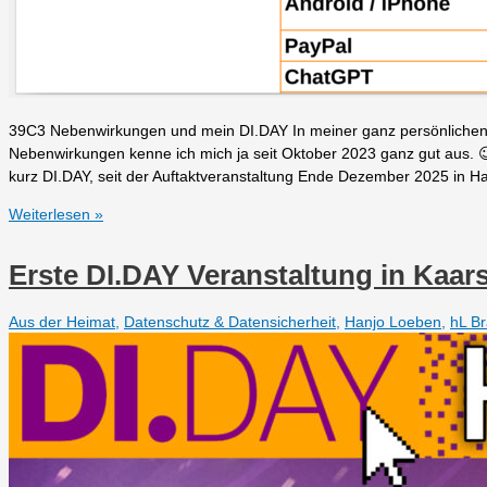
39C3 Nebenwirkungen und mein DI.DAY In meiner ganz persönlichen 
Nebenwirkungen kenne ich mich ja seit Oktober 2023 ganz gut aus. 
kurz DI.DAY, seit der Auftaktveranstaltung Ende Dezember 2025 in 
Bye
Weiterlesen »
bye
X
Erste DI.DAY Veranstaltung in Kaar
–
Tröten
Aus der Heimat
,
Datenschutz & Datensicherheit
,
Hanjo Loeben
,
hL Br
statt
zwitschern