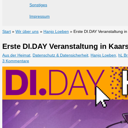
Sonstiges
Impressum
Start
Wir über uns
Hanjo Loeben
Erste DI.DAY Veranstaltung i
Erste DI.DAY Veranstaltung in Kaar
Aus der Heimat
,
Datenschutz & Datensicherheit
,
Hanjo Loeben
,
hL Br
3 Kommentare