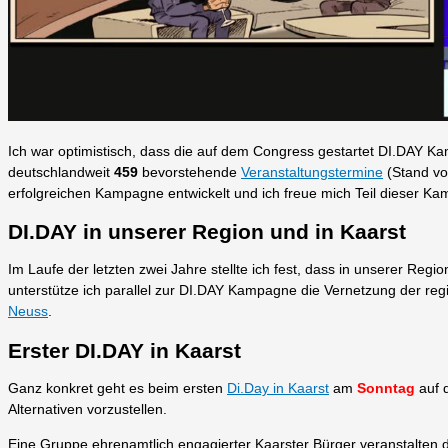
Ich war optimistisch, dass die auf dem Congress gestartet DI.DAY Kamp
deutschlandweit
459
bevorstehende
Veranstaltungstermine
(Stand vom
erfolgreichen Kampagne entwickelt und ich freue mich Teil dieser Ka
DI.DAY in unserer Region und in Kaarst
Im Laufe der letzten zwei Jahre stellte ich fest, dass in unserer Region
unterstütze ich parallel zur DI.DAY Kampagne die Vernetzung der regio
Neuss
.
Erster DI.DAY in Kaarst
Ganz konkret geht es beim ersten
Di.Day in Kaarst
am
Sonntag
auf
Alternativen vorzustellen.
Eine Gruppe ehrenamtlich engagierter Kaarster Bürger veranstalten de