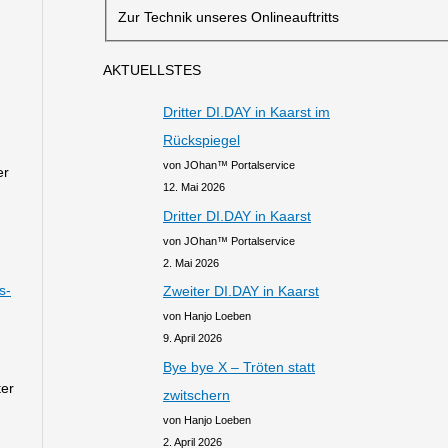
Zur Technik unseres Onlineauftritts
AKTUELLSTES
Dritter DI.DAY in Kaarst im
Rückspiegel
von JOhan™ Portalservice
er
12. Mai 2026
Dritter DI.DAY in Kaarst
von JOhan™ Portalservice
2. Mai 2026
s-
Zweiter DI.DAY in Kaarst
von Hanjo Loeben
9. April 2026
Bye bye X – Tröten statt
ter
zwitschern
von Hanjo Loeben
2. April 2026