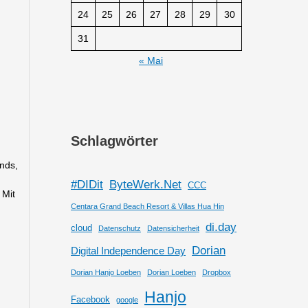
24
25
26
27
28
29
30
31
« Mai
Schlagwörter
inds,
#DIDit
ByteWerk.Net
CCC
 Mit
Centara Grand Beach Resort & Villas Hua Hin
di.day
cloud
Datenschutz
Datensicherheit
Dorian
Digital Independence Day
Dorian Hanjo Loeben
Dorian Loeben
Dropbox
Hanjo
Facebook
google