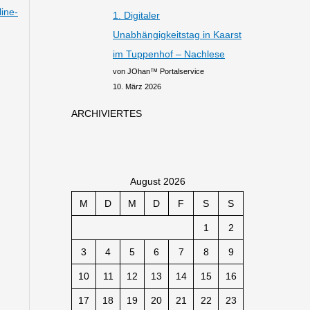
ine-
1. Digitaler
Unabhängigkeitstag in Kaarst
im Tuppenhof – Nachlese
von JOhan™ Portalservice
10. März 2026
ARCHIVIERTES
August 2026
M
D
M
D
F
S
S
1
2
3
4
5
6
7
8
9
10
11
12
13
14
15
16
17
18
19
20
21
22
23