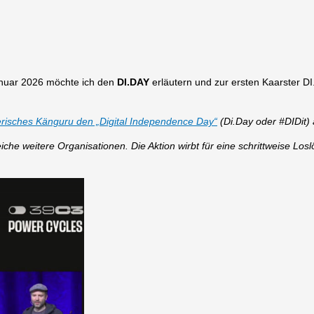
nuar 2026 möchte ich den
DI.DAY
erläutern und zur ersten Kaarster D
risches Känguru den „Digital Independence Day“
(Di.Day oder #DIDit) 
eiche weitere Organisationen.
Die Aktion wirbt für eine schrittweise Los