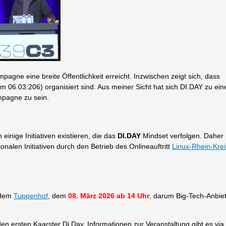
agne eine breite Öffentlichkeit erreicht. Inzwischen zeigt sich, dass
 06.03.206) organisiert sind. Aus meiner Sicht hat sich DI.DAY zu ein
mpagne zu sein.
 einige Initiativen existieren, die das
DI.DAY
Mindset verfolgen. Daher
nalen Initiativen durch den Betrieb des Onlineauftritt
Linux-Rhein-Krei
 dem
Tuppenhof
, dem
08. März 2026 ab 14 Uhr
, darum Big-Tech-Anbie
n ersten Kaarster Di.Day. Informationen zur Veranstaltung gibt es via