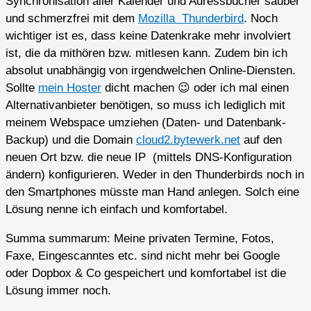
Synchronisation aller Kalender und Adressbücher sauber
und schmerzfrei mit dem
Mozilla Thunderbird
. Noch
wichtiger ist es, dass keine Datenkrake mehr involviert
ist, die da mithören bzw. mitlesen kann. Zudem bin ich
absolut unabhängig von irgendwelchen Online-Diensten.
Sollte
mein Hoster
dicht machen 😉 oder ich mal einen
Alternativanbieter benötigen, so muss ich lediglich mit
meinem Webspace umziehen (Daten- und Datenbank-
Backup) und die Domain
cloud2.
bytewerk
.net
auf den
neuen Ort bzw. die neue IP (mittels DNS-Konfiguration
ändern) konfigurieren. Weder in den Thunderbirds noch in
den Smartphones müsste man Hand anlegen. Solch eine
Lösung nenne ich einfach und komfortabel.
Summa summarum: Meine privaten Termine, Fotos,
Faxe, Eingescanntes etc. sind nicht mehr bei Google
oder Dopbox & Co gespeichert und komfortabel ist die
Lösung immer noch.