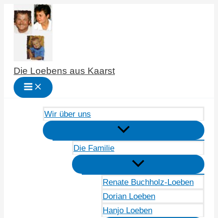
Zum
Inhalt
springen
Die Loebens aus Kaarst
Wir über uns
Die Familie
Renate Buchholz-Loeben
Dorian Loeben
Hanjo Loeben