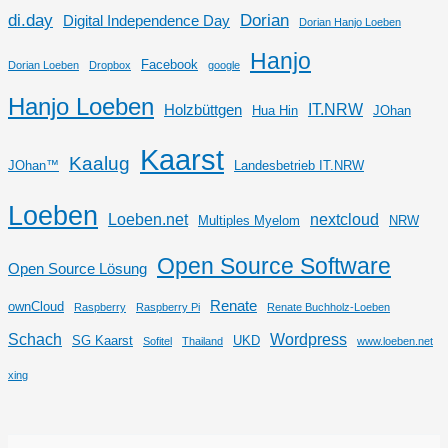
di.day
Dorian
Digital Independence Day
Dorian Hanjo Loeben
Hanjo
Facebook
Dorian Loeben
Dropbox
google
Hanjo Loeben
IT.NRW
Holzbüttgen
Hua Hin
JOhan
Kaarst
Kaalug
JOhan™
Landesbetrieb IT.NRW
Loeben
Loeben.net
nextcloud
Multiples Myelom
NRW
Open Source Software
Open Source Lösung
Renate
ownCloud
Raspberry
Raspberry Pi
Renate Buchholz-Loeben
Schach
Wordpress
SG Kaarst
UKD
Sofitel
Thailand
www.loeben.net
xing