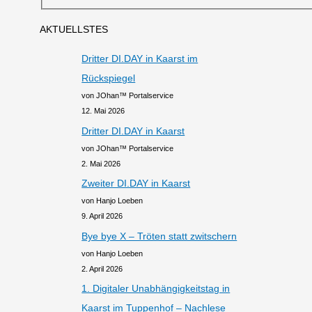
AKTUELLSTES
Dritter DI.DAY in Kaarst im
Rückspiegel
von JOhan™ Portalservice
12. Mai 2026
Dritter DI.DAY in Kaarst
von JOhan™ Portalservice
2. Mai 2026
Zweiter DI.DAY in Kaarst
von Hanjo Loeben
9. April 2026
Bye bye X – Tröten statt zwitschern
von Hanjo Loeben
2. April 2026
1. Digitaler Unabhängigkeitstag in
Kaarst im Tuppenhof – Nachlese