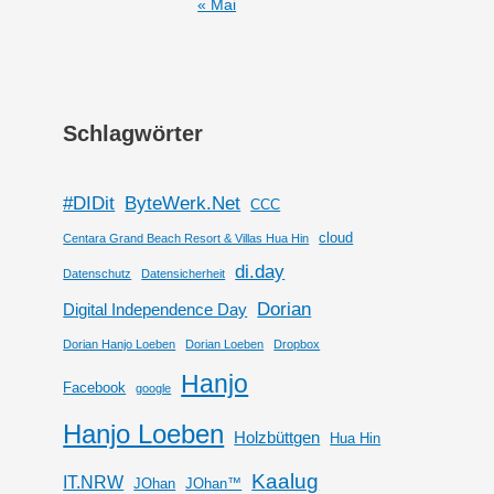
« Mai
Schlagwörter
#DIDit
ByteWerk.Net
CCC
cloud
Centara Grand Beach Resort & Villas Hua Hin
di.day
Datenschutz
Datensicherheit
Dorian
Digital Independence Day
Dorian Hanjo Loeben
Dorian Loeben
Dropbox
Hanjo
Facebook
google
Hanjo Loeben
Holzbüttgen
Hua Hin
Kaalug
IT.NRW
JOhan
JOhan™