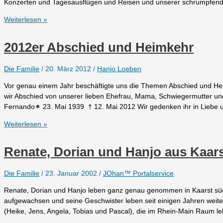
Konzerten und Tagesausflügen und Reisen und unserer schrumpfend
2021er
Weiterlesen »
und
2022er
2012er Abschied und Heimkehr
Highlights
Die Familie
/
20. März 2012
/
Hanjo Loeben
Vor genau einem Jahr beschäftigte uns die Themen Abschied und Heim
wir Abschied von unserer lieben Ehefrau, Mama, Schwiegermutter u
Fernando✶ 23. Mai 1939 † 12. Mai 2012 Wir gedenken ihr in Liebe 
2012er
Weiterlesen »
Abschied
und
Renate, Dorian und Hanjo aus Kaar
Heimkehr
Die Familie
/
23. Januar 2002
/
JOhan™ Portalservice
Renate, Dorian und Hanjo leben ganz genau genommen in Kaarst südli
aufgewachsen und seine Geschwister leben seit einigen Jahren weiter
(Heike, Jens, Angela, Tobias und Pascal), die im Rhein-Main Raum 