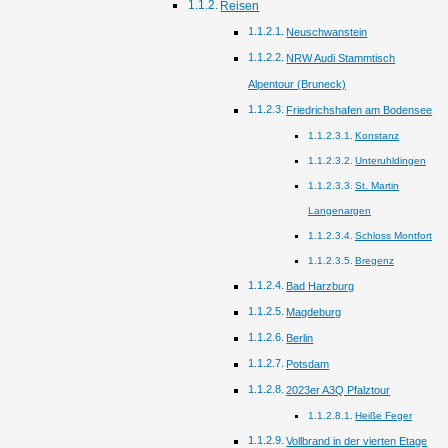
Reisen
Neuschwanstein
NRW Audi Stammtisch
Alpentour (Bruneck)
Friedrichshafen am Bodensee
Konstanz
Unteruhldingen
St. Martin
Langenargen
Schloss Montfort
Bregenz
Bad Harzburg
Magdeburg
Berlin
Potsdam
2023er A3Q Pfalztour
Heiße Feger
Vollbrand in der vierten Etage