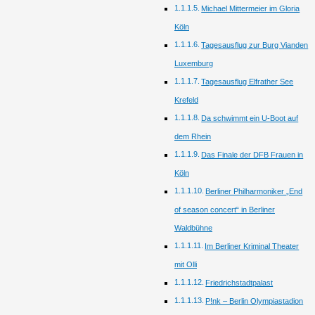
Michael Mittermeier im Gloria
Köln
Tagesausflug zur Burg Vianden
Luxemburg
Tagesausflug Elfrather See
Krefeld
Da schwimmt ein U-Boot auf
dem Rhein
Das Finale der DFB Frauen in
Köln
Berliner Philharmoniker „End
of season concert“ in Berliner
Waldbühne
Im Berliner Kriminal Theater
mit Olli
Friedrichstadtpalast
P!nk – Berlin Olympiastadion