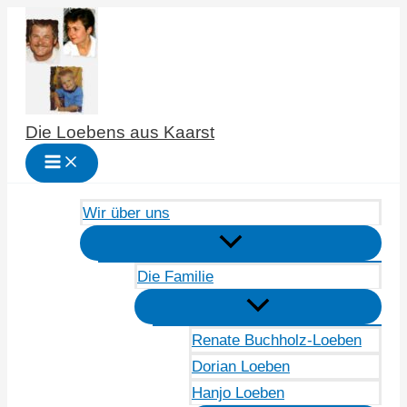
Zum
Inhalt
springen
Die Loebens aus Kaarst
Wir über uns
Die Familie
Renate Buchholz-Loeben
Dorian Loeben
Hanjo Loeben