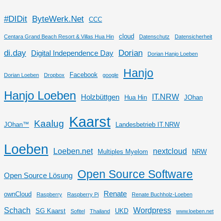
#DIDit
ByteWerk.Net
CCC
cloud
Centara Grand Beach Resort & Villas Hua Hin
Datenschutz
Datensicherheit
di.day
Dorian
Digital Independence Day
Dorian Hanjo Loeben
Hanjo
Facebook
Dorian Loeben
Dropbox
google
Hanjo Loeben
IT.NRW
Holzbüttgen
Hua Hin
JOhan
Kaarst
Kaalug
JOhan™
Landesbetrieb IT.NRW
Loeben
Loeben.net
nextcloud
Multiples Myelom
NRW
Open Source Software
Open Source Lösung
Renate
ownCloud
Raspberry
Raspberry Pi
Renate Buchholz-Loeben
Schach
Wordpress
SG Kaarst
UKD
Sofitel
Thailand
www.loeben.net