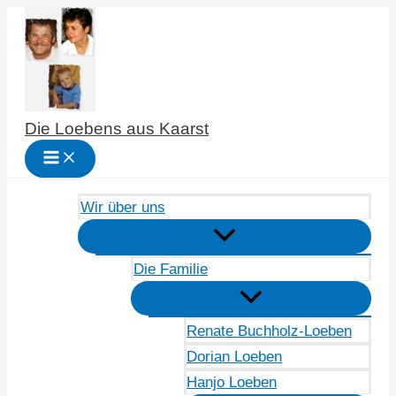
Zum
Inhalt
springen
Die Loebens aus Kaarst
Wir über uns
Die Familie
Renate Buchholz-Loeben
Dorian Loeben
Hanjo Loeben