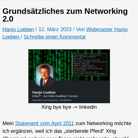
Grundsätzliches zum Networking
2.0
Hanjo Loeben
/
12. März 2023
/ Von
Webmaster Hanjo
Loeben
/
Schreibe einen Kommentar
Xing bye bye -> linkedin
Mein
Statement vom April 2011
zum Networking möchte
ich ergänzen, weil ich das „sterbende Pferd“ Xing