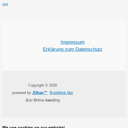
xing
Impressum
Erklärung zum Datenschutz
Copyright © 2026
powered by
JOhan™
ByteWerk.Net
J
ust
O
nline
han
dling
We use cookies on our website!