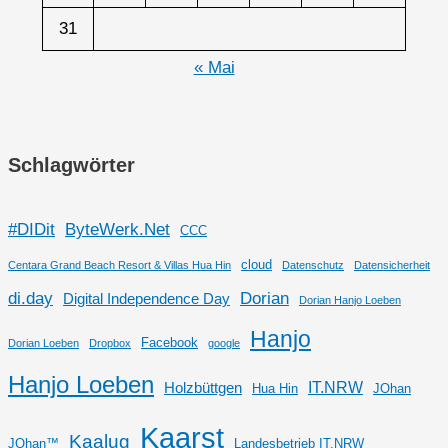
31
« Mai
Schlagwörter
#DIDit
ByteWerk.Net
CCC
cloud
Centara Grand Beach Resort & Villas Hua Hin
Datenschutz
Datensicherheit
di.day
Dorian
Digital Independence Day
Dorian Hanjo Loeben
Hanjo
Facebook
Dorian Loeben
Dropbox
google
Hanjo Loeben
IT.NRW
Holzbüttgen
Hua Hin
JOhan
Kaarst
Kaalug
JOhan™
Landesbetrieb IT.NRW