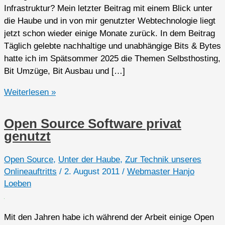
Infrastruktur? Mein letzter Beitrag mit einem Blick unter
die Haube und in von mir genutzter Webtechnologie liegt
jetzt schon wieder einige Monate zurück. In dem Beitrag
Täglich gelebte nachhaltige und unabhängige Bits & Bytes
hatte ich im Spätsommer 2025 die Themen Selbsthosting,
Bit Umzüge, Bit Ausbau und […]
Tianji
Weiterlesen »
–
Website-
Open Source Software privat
Analyse,
genutzt
Verfügbarkeitsüberwachung
und
Open Source
,
Unter der Haube
,
Zur Technik unseres
Serverstatusverfolgung
Onlineauftritts
/
2. August 2011
/
Webmaster Hanjo
Loeben
Mit den Jahren habe ich während der Arbeit einige Open