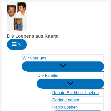
Zum
Inhalt
springen
Die Loebens aus Kaarst
Wir über uns
Die Familie
Renate Buchholz-Loeben
Dorian Loeben
Hanjo Loeben