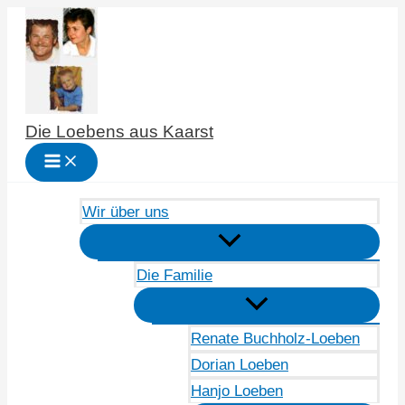
Zum
Inhalt
springen
Die Loebens aus Kaarst
Wir über uns
Die Familie
Renate Buchholz-Loeben
Dorian Loeben
Hanjo Loeben