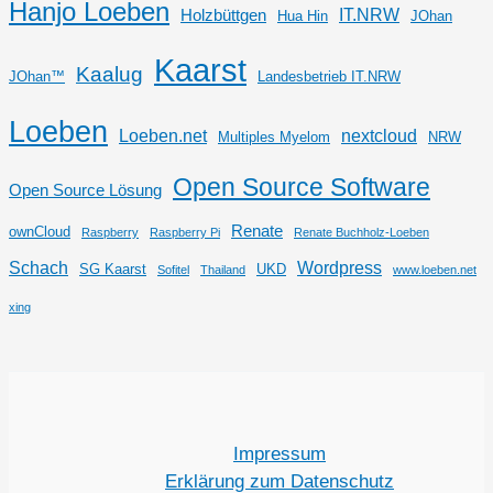
Hanjo Loeben
IT.NRW
Holzbüttgen
Hua Hin
JOhan
Kaarst
Kaalug
JOhan™
Landesbetrieb IT.NRW
Loeben
Loeben.net
nextcloud
Multiples Myelom
NRW
Open Source Software
Open Source Lösung
Renate
ownCloud
Raspberry
Raspberry Pi
Renate Buchholz-Loeben
Schach
Wordpress
SG Kaarst
UKD
Sofitel
Thailand
www.loeben.net
xing
Impressum
Erklärung zum Datenschutz