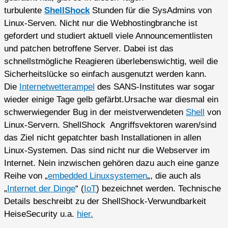
turbulente
ShellShock
Stunden für die SysAdmins von
Linux-Serven. Nicht nur die Webhostingbranche ist
gefordert und studiert aktuell viele Announcementlisten
und patchen betroffene Server. Dabei ist das
schnellstmögliche Reagieren überlebenswichtig, weil die
Sicherheitslücke so einfach ausgenutzt werden kann.
Die
Internetwetterampel
des SANS-Institutes war sogar
wieder einige Tage gelb gefärbt.
Ursache war diesmal ein
schwerwiegender Bug in der meistverwendeten
Shell
von
Linux-Servern. ShellShock Angriffsvektoren waren/sind
das Ziel nicht gepatchter bash Installationen in allen
Linux-Systemen. Das sind nicht nur die Webserver im
Internet. Nein inzwischen gehören dazu auch eine ganze
Reihe von „
embedded Linuxsystemen
„, die auch als
„
Internet der Dinge
“ (
IoT
) bezeichnet werden. Technische
Details beschreibt zu der ShellShock-Verwundbarkeit
HeiseSecurity u.a.
hier.