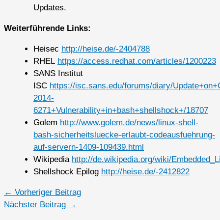
Updates.
Weiterführende Links:
Heisec
http://heise.de/-2404788
RHEL
https://access.redhat.com/articles/1200223
SANS Institut
ISC
https://isc.sans.edu/forums/diary/Update+on
2014-
6271+Vulnerability+in+bash+shellshock+/18707
Golem
http://www.golem.de/news/linux-shell-
bash-sicherheitsluecke-erlaubt-codeausfuehrung-
auf-servern-1409-109439.html
Wikipedia
http://de.wikipedia.org/wiki/Embedded_L
Shellshock Epilog
http://heise.de/-2412822
←
Vorheriger Beitrag
Nächster Beitrag
→