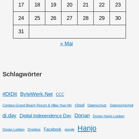
17
18
19
20
21
22
23
24
25
26
27
28
29
30
31
« Mai
Schlagwörter
#DIDit
ByteWerk.Net
CCC
cloud
Centara Grand Beach Resort & Villas Hua Hin
Datenschutz
Datensicherheit
di.day
Dorian
Digital Independence Day
Dorian Hanjo Loeben
Hanjo
Facebook
Dorian Loeben
Dropbox
google