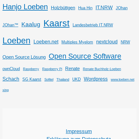
Hanjo Loeben
IT.NRW
Holzbüttgen
Hua Hin
JOhan
Kaarst
Kaalug
JOhan™
Landesbetrieb IT.NRW
Loeben
Loeben.net
nextcloud
Multiples Myelom
NRW
Open Source Software
Open Source Lösung
Renate
ownCloud
Raspberry
Raspberry Pi
Renate Buchholz-Loeben
Schach
Wordpress
SG Kaarst
UKD
Sofitel
Thailand
www.loeben.net
xing
Impressum