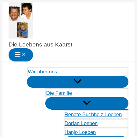
Zum
Inhalt
springen
Die Loebens aus Kaarst
Wir über uns
Die Familie
Renate Buchholz-Loeben
Dorian Loeben
Hanjo Loeben