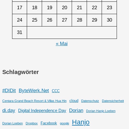
17
18
19
20
21
22
23
24
25
26
27
28
29
30
31
« Mai
Schlagwörter
#DIDit
ByteWerk.Net
CCC
cloud
Centara Grand Beach Resort & Villas Hua Hin
Datenschutz
Datensicherheit
di.day
Dorian
Digital Independence Day
Dorian Hanjo Loeben
Hanjo
Facebook
Dorian Loeben
Dropbox
google