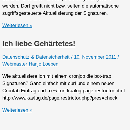
werden. Dort greift nicht bzw. selten die automatische
zugriffsgesteuerte Aktualisierung der Signaturen.
Bot-
Weiterlesen »
trap
Signaturen
Ich liebe Gehärtetes!
mittels
cronjob
Datenschutz & Datensicherheit
/
10. November 2011
/
aktualisieren
Webmaster Hanjo Loeben
Wie aktualisiere ich mit einem cronjob die bot-trap
Signaturen? Ganz einfach mit curl und einem neuen
Crontab Eintrag curl -o ~/curl.kaalug.page.restrictor.html
http://www.kaalug.de/page.restrictor.php?pres=check
Ich
Weiterlesen »
liebe
Gehärtetes!