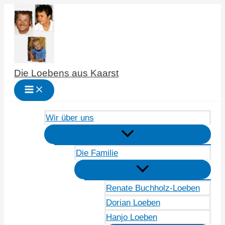
Zum
Inhalt
springen
Die Loebens aus Kaarst
Wir über uns
Die Familie
Renate Buchholz-Loeben
Dorian Loeben
Hanjo Loeben