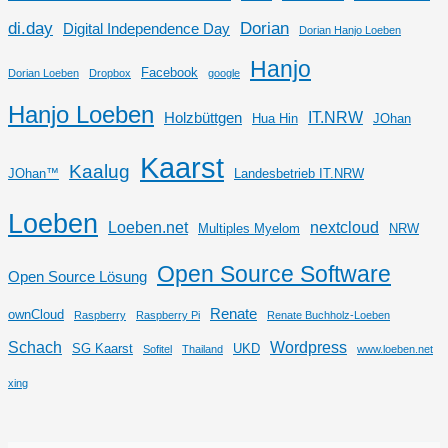
di.day
Dorian
Digital Independence Day
Dorian Hanjo Loeben
Hanjo
Facebook
Dorian Loeben
Dropbox
google
Hanjo Loeben
IT.NRW
Holzbüttgen
Hua Hin
JOhan
Kaarst
Kaalug
JOhan™
Landesbetrieb IT.NRW
Loeben
Loeben.net
nextcloud
Multiples Myelom
NRW
Open Source Software
Open Source Lösung
Renate
ownCloud
Raspberry
Raspberry Pi
Renate Buchholz-Loeben
Schach
Wordpress
SG Kaarst
UKD
Sofitel
Thailand
www.loeben.net
xing