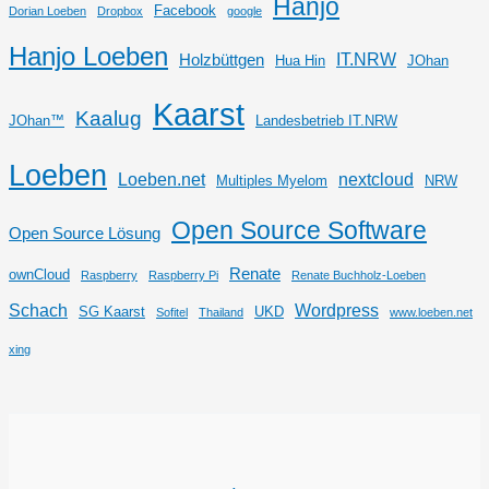
Hanjo
Facebook
Dorian Loeben
Dropbox
google
Hanjo Loeben
IT.NRW
Holzbüttgen
Hua Hin
JOhan
Kaarst
Kaalug
JOhan™
Landesbetrieb IT.NRW
Loeben
Loeben.net
nextcloud
Multiples Myelom
NRW
Open Source Software
Open Source Lösung
Renate
ownCloud
Raspberry
Raspberry Pi
Renate Buchholz-Loeben
Schach
Wordpress
SG Kaarst
UKD
Sofitel
Thailand
www.loeben.net
xing