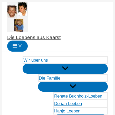
Zum
Inhalt
springen
Die Loebens aus Kaarst
Wir über uns
Die Familie
Renate Buchholz-Loeben
Dorian Loeben
Hanjo Loeben