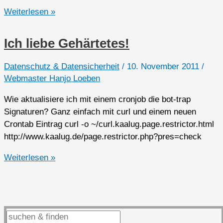
Bot-
Weiterlesen »
trap
Signaturen
Ich liebe Gehärtetes!
mittels
cronjob
Datenschutz & Datensicherheit
/
10. November 2011
/
aktualisieren
Webmaster Hanjo Loeben
Wie aktualisiere ich mit einem cronjob die bot-trap
Signaturen? Ganz einfach mit curl und einem neuen
Crontab Eintrag curl -o ~/curl.kaalug.page.restrictor.html
http://www.kaalug.de/page.restrictor.php?pres=check
Ich
Weiterlesen »
liebe
Gehärtetes!