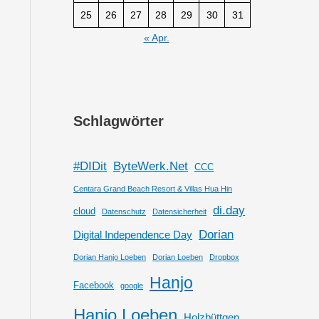
25
26
27
28
29
30
31
« Apr.
Schlagwörter
#DIDit
ByteWerk.Net
CCC
Centara Grand Beach Resort & Villas Hua Hin
di.day
cloud
Datenschutz
Datensicherheit
Dorian
Digital Independence Day
Dorian Hanjo Loeben
Dorian Loeben
Dropbox
Hanjo
Facebook
google
Hanjo Loeben
Holzbüttgen