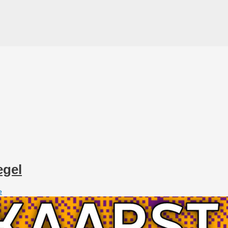
egel
e