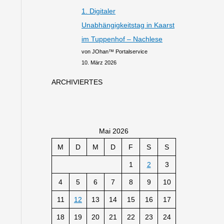
1. Digitaler
Unabhängigkeitstag in Kaarst
im Tuppenhof – Nachlese
von JOhan™ Portalservice
10. März 2026
ARCHIVIERTES
Mai 2026
M
D
M
D
F
S
S
1
2
3
4
5
6
7
8
9
10
11
12
13
14
15
16
17
18
19
20
21
22
23
24