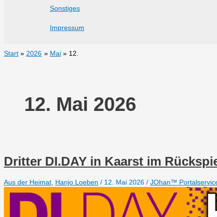
Sonstiges
Impressum
Start
2026
Mai
12.
12. Mai 2026
Dritter DI.DAY in Kaarst im Rückspi
Aus der Heimat
,
Hanjo Loeben
/
12. Mai 2026
/
JOhan™ Portalservic