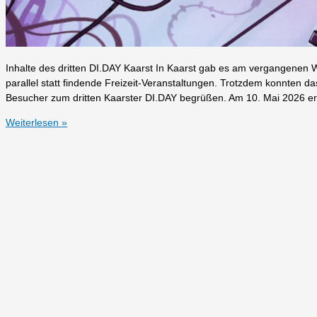
Inhalte des dritten DI.DAY Kaarst In Kaarst gab es am vergangene
parallel statt findende Freizeit-Veranstaltungen. Trotzdem konnten 
Besucher zum dritten Kaarster DI.DAY begrüßen. Am 10. Mai 2026 eröff
Dritter
Weiterlesen »
DI.DAY
in
Kaarst
im
Rückspiegel