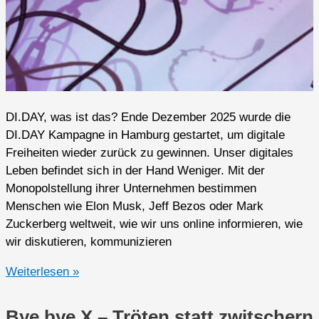
DI.DAY, was ist das? Ende Dezember 2025 wurde die
DI.DAY Kampagne in Hamburg gestartet, um digitale
Freiheiten wieder zurück zu gewinnen. Unser digitales
Leben befindet sich in der Hand Weniger. Mit der
Monopolstellung ihrer Unternehmen bestimmen
Menschen wie Elon Musk, Jeff Bezos oder Mark
Zuckerberg weltweit, wie wir uns online informieren, wie
wir diskutieren, kommunizieren
Zweiter
Weiterlesen »
DI.DAY
in
Bye bye X – Tröten statt zwitschern