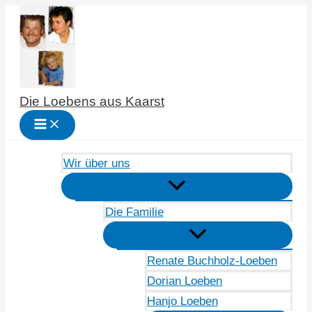
Zum
Inhalt
springen
Die Loebens aus Kaarst
Wir über uns
Die Familie
Renate Buchholz-Loeben
Dorian Loeben
Hanjo Loeben