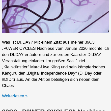
Was ist DI.DAY? Mit einem Zitat aus meiner 39C3
„P0WER CYCLES Nachlese vom Januar 2026 möchte ich
den DI.DAY erläutern und zur ersten Kaarster DI.DAY
Veranstaltung einladen. Im großen Saal 1 rief
„Kleinkünstler“ Marc-Uwe Kling und sein kämpferisches
Känguru den „Digital Independence Day“ (Di.Day oder
#DIDit) aus. An der Aktion beteiligen sich neben dem
Chaos
Erste
Weiterlesen »
DI.DAY
Veranstaltung