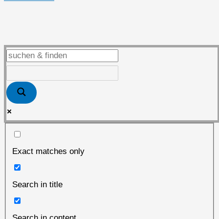
„P0WER
CYCLES“
Nachlese
Exact matches only
Search in title
Search in content