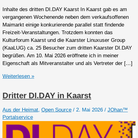
Inhalte des dritten DI.DAY Kaarst In Kaarst gab es am
vergangenen Wochenende neben dem verkaufsoffenen
Maimarkt einige konkurierende parallel statt findende
Freizeit-Veranstaltungen. Trotzdem konnten das
Kulturforum Kaarst und die Kaarster Linuxuser Group
(KaaLUG) ca. 25 Besucher zum dritten Kaarster DI.DAY
begrüßen. Am 10. Mai 2026 eröffnete ich in meiner
Eigenschaft als Mitveranstalter und als Vertreter der […]
Dritter
Weiterlesen »
DI.DAY
in
Dritter DI.DAY in Kaarst
Kaarst
im
Aus der Heimat
,
Open Source
/
2. Mai 2026
/
JOhan™
Rückspiegel
Portalservice