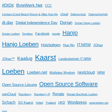
#DIDit
ByteWerk.Net
CCC
cloud
Centara Grand Beach Resort & Villas Hua Hin
Datenschutz
Datensicherheit
di.day
Dorian
Digital Independence Day
Dorian Hanjo Loeben
Hanjo
Facebook
Dorian Loeben
Dropbox
google
Hanjo Loeben
IT.NRW
Holzbüttgen
Hua Hin
JOhan
Kaarst
Kaalug
JOhan™
Landesbetrieb IT.NRW
Loeben
Loeben.net
nextcloud
Multiples Myelom
NRW
Open Source Software
Open Source Lösung
Renate
ownCloud
Raspberry
Raspberry Pi
Renate Buchholz-Loeben
Schach
Wordpress
SG Kaarst
UKD
Sofitel
Thailand
www.loeben.net
xing