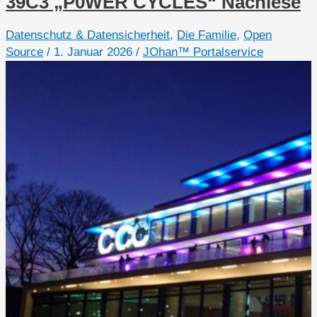
39C3 „P0WER CYCLES“ Nachlese
in
Kaarst
Datenschutz & Datensicherheit
,
Die Familie
,
Open
auf
Source
/
1. Januar 2026
/
JOhan™ Portalservice
dem
Tuppenhof