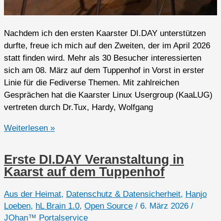
Nachdem ich den ersten Kaarster DI.DAY unterstützen
durfte, freue ich mich auf den Zweiten, der im April 2026
statt finden wird. Mehr als 30 Besucher interessierten
sich am 08. März auf dem Tuppenhof in Vorst in erster
Linie für die Fediverse Themen. Mit zahlreichen
Gesprächen hat die Kaarster Linux Usergroup (KaaLUG)
vertreten durch Dr.Tux, Hardy, Wolfgang
1.
Weiterlesen »
Digitaler
Unabhängigkeitstag
Erste DI.DAY Veranstaltung in
in
Kaarst auf dem Tuppenhof
Kaarst
im
Aus der Heimat
,
Datenschutz & Datensicherheit
,
Hanjo
Tuppenhof
Loeben
,
hL Brain 1.0
,
Open Source
/
6. März 2026
/
–
JOhan™ Portalservice