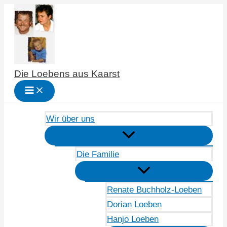
Zum
Inhalt
springen
Die Loebens aus Kaarst
Wir über uns
Die Familie
Renate Buchholz-Loeben
Dorian Loeben
Hanjo Loeben