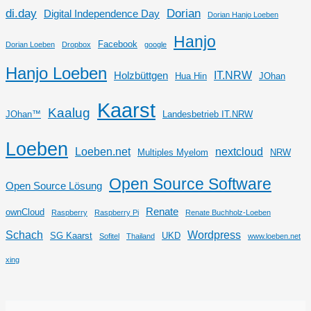
di.day
Dorian
Digital Independence Day
Dorian Hanjo Loeben
Hanjo
Facebook
Dorian Loeben
Dropbox
google
Hanjo Loeben
IT.NRW
Holzbüttgen
Hua Hin
JOhan
Kaarst
Kaalug
JOhan™
Landesbetrieb IT.NRW
Loeben
Loeben.net
nextcloud
Multiples Myelom
NRW
Open Source Software
Open Source Lösung
Renate
ownCloud
Raspberry
Raspberry Pi
Renate Buchholz-Loeben
Schach
Wordpress
SG Kaarst
UKD
Sofitel
Thailand
www.loeben.net
xing