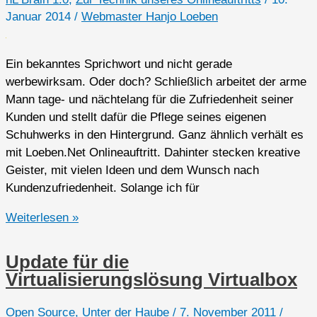
Januar 2014
/
Webmaster Hanjo Loeben
Ein bekanntes Sprichwort und nicht gerade
werbewirksam. Oder doch? Schließlich arbeitet der arme
Mann tage- und nächtelang für die Zufriedenheit seiner
Kunden und stellt dafür die Pflege seines eigenen
Schuhwerks in den Hintergrund. Ganz ähnlich verhält es
mit Loeben.Net Onlineauftritt. Dahinter stecken kreative
Geister, mit vielen Ideen und dem Wunsch nach
Kundenzufriedenheit. Solange ich für
Der
Weiterlesen »
Schuster
trägt
Update für die
die
Virtualisierungslösung Virtualbox
schlechtesten
Schuhe
Open Source
,
Unter der Haube
/
7. November 2011
/