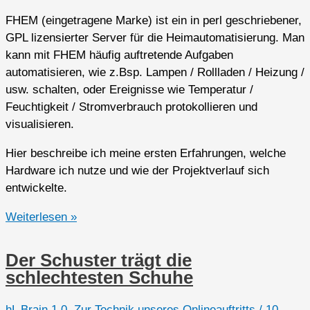
FHEM (eingetragene Marke) ist ein in perl geschriebener,
GPL lizensierter Server für die Heimautomatisierung. Man
kann mit FHEM häufig auftretende Aufgaben
automatisieren, wie z.Bsp. Lampen / Rollladen / Heizung /
usw. schalten, oder Ereignisse wie Temperatur /
Feuchtigkeit / Stromverbrauch protokollieren und
visualisieren.
Hier beschreibe ich meine ersten Erfahrungen, welche
Hardware ich nutze und wie der Projektverlauf sich
entwickelte.
FHEM
Weiterlesen »
–
Kochrezepte
Der Schuster trägt die
+
schlechtesten Schuhe
Vorturnübungen
hL Brain 1.0
,
Zur Technik unseres Onlineauftritts
/
10.