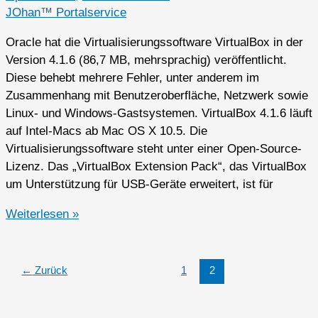
JOhan™ Portalservice
Oracle hat die Virtualisierungssoftware VirtualBox in der
Version 4.1.6 (86,7 MB, mehrsprachig) veröffentlicht.
Diese behebt mehrere Fehler, unter anderem im
Zusammenhang mit Benutzeroberfläche, Netzwerk sowie
Linux- und Windows-Gastsystemen. VirtualBox 4.1.6 läuft
auf Intel-Macs ab Mac OS X 10.5. Die
Virtualisierungssoftware steht unter einer Open-Source-
Lizenz. Das „VirtualBox Extension Pack“, das VirtualBox
um Unterstützung für USB-Geräte erweitert, ist für
Update
Weiterlesen »
für
die
Virtualisierungslösung
←
Zurück
1
2
Virtualbox