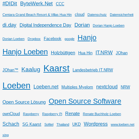
#DIDit
ByteWerk.Net
CCC
cloud
Centara Grand Beach Resort & Villas Hua Hin
Datenschutz
Datensicherheit
di.day
Dorian
Digital Independence Day
Dorian Hanjo Loeben
Hanjo
Facebook
Dorian Loeben
Dropbox
google
Hanjo Loeben
IT.NRW
Holzbüttgen
Hua Hin
JOhan
Kaarst
Kaalug
JOhan™
Landesbetrieb IT.NRW
Loeben
Loeben.net
nextcloud
Multiples Myelom
NRW
Open Source Software
Open Source Lösung
Renate
ownCloud
Raspberry
Raspberry Pi
Renate Buchholz-Loeben
Schach
Wordpress
SG Kaarst
UKD
Sofitel
Thailand
www.loeben.net
xing