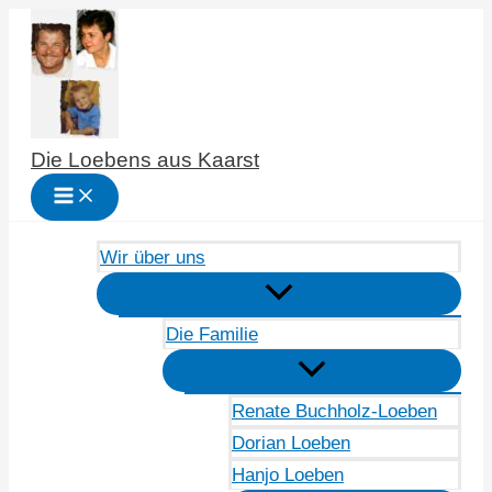
Zum
Inhalt
springen
Die Loebens aus Kaarst
Wir über uns
Die Familie
Renate Buchholz-Loeben
Dorian Loeben
Hanjo Loeben