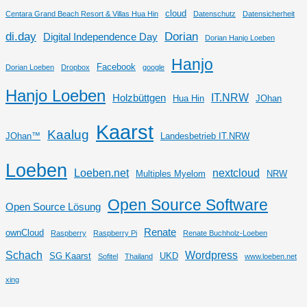
cloud
Centara Grand Beach Resort & Villas Hua Hin
Datenschutz
Datensicherheit
di.day
Dorian
Digital Independence Day
Dorian Hanjo Loeben
Hanjo
Facebook
Dorian Loeben
Dropbox
google
Hanjo Loeben
IT.NRW
Holzbüttgen
Hua Hin
JOhan
Kaarst
Kaalug
JOhan™
Landesbetrieb IT.NRW
Loeben
Loeben.net
nextcloud
Multiples Myelom
NRW
Open Source Software
Open Source Lösung
Renate
ownCloud
Raspberry
Raspberry Pi
Renate Buchholz-Loeben
Schach
Wordpress
SG Kaarst
UKD
Sofitel
Thailand
www.loeben.net
xing