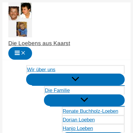
Zum
Inhalt
springen
Die Loebens aus Kaarst
Wir über uns
Die Familie
Renate Buchholz-Loeben
Dorian Loeben
Hanjo Loeben