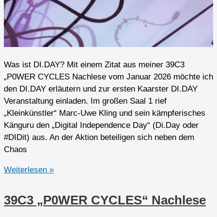
Was ist DI.DAY? Mit einem Zitat aus meiner 39C3
„P0WER CYCLES Nachlese vom Januar 2026 möchte ich
den DI.DAY erläutern und zur ersten Kaarster DI.DAY
Veranstaltung einladen. Im großen Saal 1 rief
„Kleinkünstler“ Marc-Uwe Kling und sein kämpferisches
Känguru den „Digital Independence Day“ (Di.Day oder
#DIDit) aus. An der Aktion beteiligen sich neben dem
Chaos
Erste
Weiterlesen »
DI.DAY
Veranstaltung
39C3 „P0WER CYCLES“ Nachlese
in