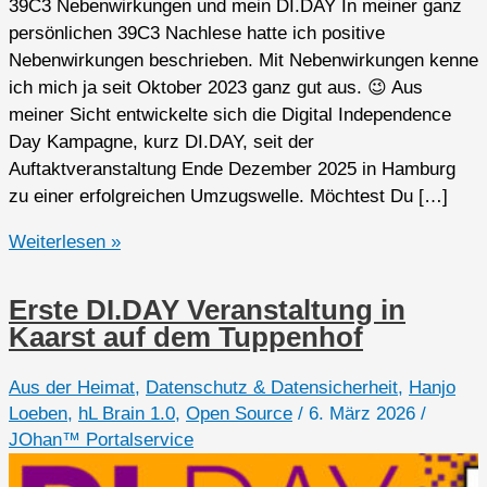
39C3 Nebenwirkungen und mein DI.DAY In meiner ganz
persönlichen 39C3 Nachlese hatte ich positive
Nebenwirkungen beschrieben. Mit Nebenwirkungen kenne
ich mich ja seit Oktober 2023 ganz gut aus. 😉 Aus
meiner Sicht entwickelte sich die Digital Independence
Day Kampagne, kurz DI.DAY, seit der
Auftaktveranstaltung Ende Dezember 2025 in Hamburg
zu einer erfolgreichen Umzugswelle. Möchtest Du […]
Bye
Weiterlesen »
bye
X
Erste DI.DAY Veranstaltung in
–
Kaarst auf dem Tuppenhof
Tröten
statt
Aus der Heimat
,
Datenschutz & Datensicherheit
,
Hanjo
zwitschern
Loeben
,
hL Brain 1.0
,
Open Source
/
6. März 2026
/
JOhan™ Portalservice