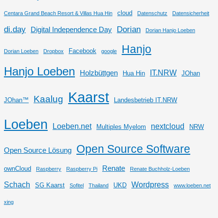
cloud
Centara Grand Beach Resort & Villas Hua Hin
Datenschutz
Datensicherheit
di.day
Dorian
Digital Independence Day
Dorian Hanjo Loeben
Hanjo
Facebook
Dorian Loeben
Dropbox
google
Hanjo Loeben
IT.NRW
Holzbüttgen
Hua Hin
JOhan
Kaarst
Kaalug
JOhan™
Landesbetrieb IT.NRW
Loeben
Loeben.net
nextcloud
Multiples Myelom
NRW
Open Source Software
Open Source Lösung
Renate
ownCloud
Raspberry
Raspberry Pi
Renate Buchholz-Loeben
Schach
Wordpress
SG Kaarst
UKD
Sofitel
Thailand
www.loeben.net
xing