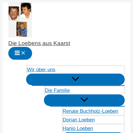
Zum
Inhalt
springen
Die Loebens aus Kaarst
Wir über uns
Die Familie
Renate Buchholz-Loeben
Dorian Loeben
Hanjo Loeben