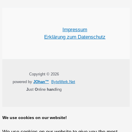
Impressum
Erklärung zum Datenschutz
Copyright © 2026
powered by
JOhan™
ByteWerk.Net
J
ust
O
nline
han
dling
We use cookies on our website!
We use cookies on our website to give you the most