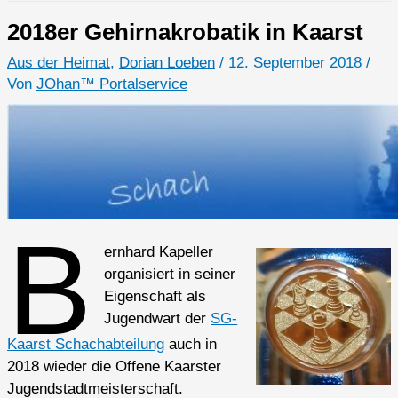
2018er Gehirnakrobatik in Kaarst
Aus der Heimat
,
Dorian Loeben
/
12. September 2018
/
Von
JOhan™ Portalservice
B
ernhard Kapeller
organisiert in seiner
Eigenschaft als
Jugendwart der
SG-
Kaarst Schachabteilung
auch in
2018 wieder die Offene Kaarster
Jugendstadtmeisterschaft.