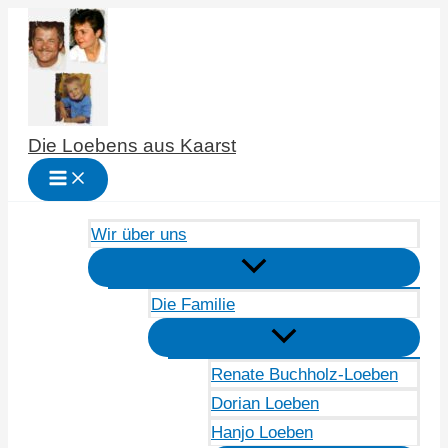
Zum
Inhalt
springen
Die Loebens aus Kaarst
Wir über uns
Die Familie
Renate Buchholz-Loeben
Dorian Loeben
Hanjo Loeben