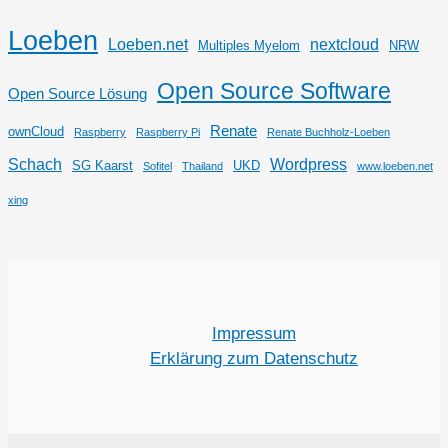
Loeben
Loeben.net
nextcloud
Multiples Myelom
NRW
Open Source Software
Open Source Lösung
Renate
ownCloud
Raspberry
Raspberry Pi
Renate Buchholz-Loeben
Schach
Wordpress
SG Kaarst
UKD
Sofitel
Thailand
www.loeben.net
xing
Impressum
Erklärung zum Datenschutz