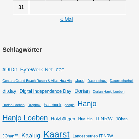
31
« Mai
Schlagwörter
#DIDit
ByteWerk.Net
CCC
cloud
Centara Grand Beach Resort & Villas Hua Hin
Datenschutz
Datensicherheit
di.day
Dorian
Digital Independence Day
Dorian Hanjo Loeben
Hanjo
Facebook
Dorian Loeben
Dropbox
google
Hanjo Loeben
IT.NRW
Holzbüttgen
Hua Hin
JOhan
Kaarst
Kaalug
JOhan™
Landesbetrieb IT.NRW