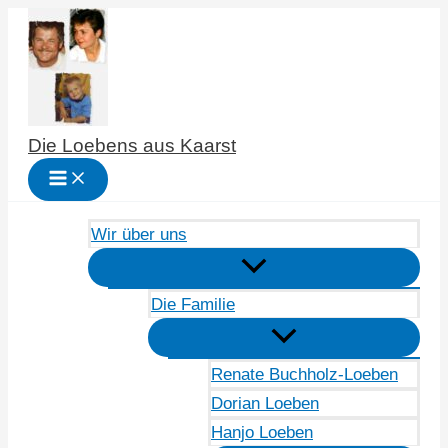
Zum
Inhalt
springen
Die Loebens aus Kaarst
Wir über uns
Die Familie
Renate Buchholz-Loeben
Dorian Loeben
Hanjo Loeben