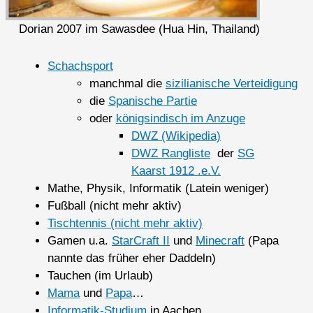
Dorian 2007 im Sawasdee (Hua Hin, Thailand)
Schachsport
manchmal die
sizilianische Verteidigung
die
Spanische Partie
oder
königsindisch im Anzuge
DWZ (Wikipedia)
DWZ Rangliste
der
SG
Kaarst 1912 .e.V.
Mathe, Physik, Informatik (Latein weniger)
Fußball (nicht mehr aktiv)
Tischtennis (nicht mehr aktiv)
Gamen u.a.
StarCraft II
und
Minecraft
(Papa
nannte das früher eher Daddeln)
Tauchen (im Urlaub)
Mama
und
Papa
…
Informatik-Studium
in Aachen