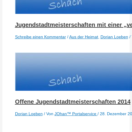
Jugendstadtmeisterschaften mit einer „v
Schreibe einen Kommentar
/
Aus der Heimat
,
Dorian Loeben
/
Offene Jugendstadtmeisterschaften 2014
Dorian Loeben
/ Von
JOhan™ Portalservice
/
28. Dezember 2