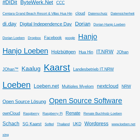
#DIDit
ByteWerk.Net
CCC
cloud
Centara Grand Beach Resort & Villas Hua Hin
Datenschutz
Datensicherheit
di.day
Dorian
Digital Independence Day
Dorian Hanjo Loeben
Hanjo
Facebook
Dorian Loeben
Dropbox
google
Hanjo Loeben
IT.NRW
Holzbüttgen
Hua Hin
JOhan
Kaarst
Kaalug
JOhan™
Landesbetrieb IT.NRW
Loeben
Loeben.net
nextcloud
Multiples Myelom
NRW
Open Source Software
Open Source Lösung
Renate
ownCloud
Raspberry
Raspberry Pi
Renate Buchholz-Loeben
Schach
Wordpress
SG Kaarst
UKD
Sofitel
Thailand
www.loeben.net
xing