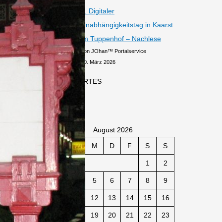
1. Digitaler
Unabhängigkeitstag in Kaarst
im Tuppenhof – Nachlese
von JOhan™ Portalservice
10. März 2026
ARCHIVIERTES
August 2026
M
D
M
D
F
S
S
1
2
3
4
5
6
7
8
9
10
11
12
13
14
15
16
17
18
19
20
21
22
23