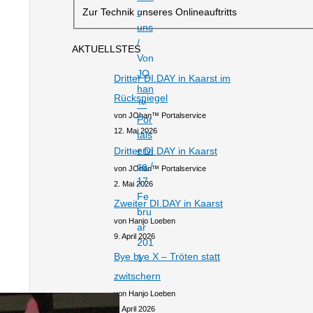
r
Zur Technik unseres Onlineauftritts
uns
/
AKTUELLSTES
Von
JO
Dritter DI.DAY in Kaarst im
han
Rückspiegel
™
von JOhan™ Portalservice
Por
12. Mai 2026
tals
ervi
Dritter DI.DAY in Kaarst
ce
/
von JOhan™ Portalservice
17.
2. Mai 2026
Fe
Zweiter DI.DAY in Kaarst
bru
von Hanjo Loeben
ar
9. April 2026
201
Bye bye X – Tröten statt
1
zwitschern
von Hanjo Loeben
2. April 2026