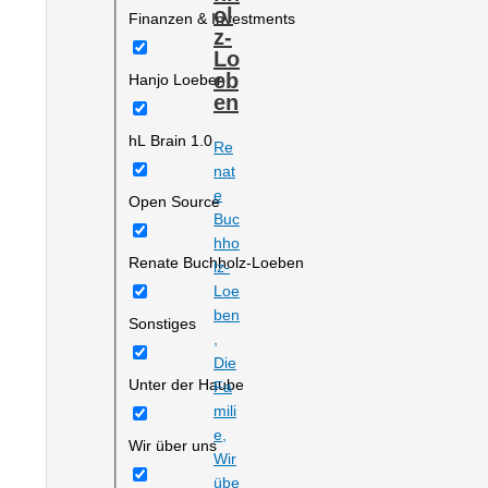
ol
Finanzen & Investments
z-
Lo
eb
Hanjo Loeben
en
hL Brain 1.0
Re
nat
e
Open Source
Buc
hho
Renate Buchholz-Loeben
lz-
Loe
ben
Sonstiges
,
Die
Unter der Haube
Fa
mili
e
,
Wir über uns
Wir
übe