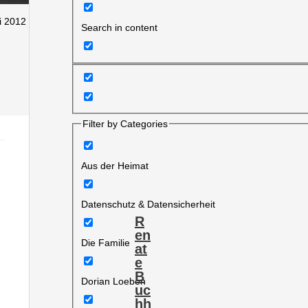
i 2012
Search in content
Filter by Categories
Aus der Heimat
Datenschutz & Datensicherheit
R
en
Die Familie
at
e
B
Dorian Loeben
uc
hh