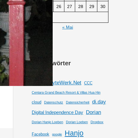
24
25
26
27
28
29
30
31
« Mai
Schlagwörter
#DIDit
ByteWerk.Net
CCC
Centara Grand Beach Resort & Villas Hua Hin
di.day
cloud
Datenschutz
Datensicherheit
Dorian
Digital Independence Day
Dorian Hanjo Loeben
Dorian Loeben
Dropbox
Hanjo
Facebook
google