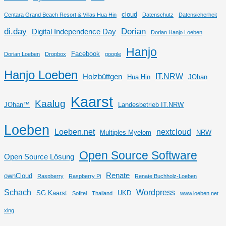
cloud
Centara Grand Beach Resort & Villas Hua Hin
Datenschutz
Datensicherheit
di.day
Dorian
Digital Independence Day
Dorian Hanjo Loeben
Hanjo
Facebook
Dorian Loeben
Dropbox
google
Hanjo Loeben
IT.NRW
Holzbüttgen
Hua Hin
JOhan
Kaarst
Kaalug
JOhan™
Landesbetrieb IT.NRW
Loeben
Loeben.net
nextcloud
Multiples Myelom
NRW
Open Source Software
Open Source Lösung
Renate
ownCloud
Raspberry
Raspberry Pi
Renate Buchholz-Loeben
Schach
Wordpress
SG Kaarst
UKD
Sofitel
Thailand
www.loeben.net
xing