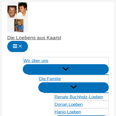
Zum
Inhalt
springen
Die Loebens aus Kaarst
Wir über uns
Die Familie
Renate Buchholz-Loeben
Dorian Loeben
Hanjo Loeben