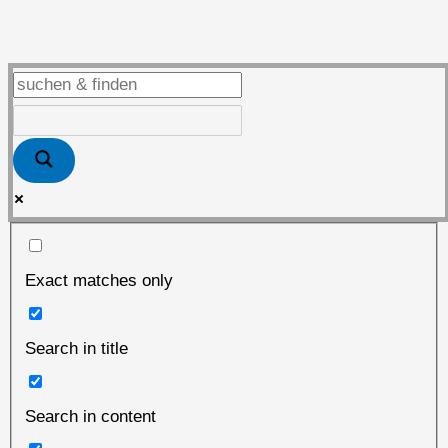
Das
ist
der
mit
dem
Computer-
Tick
Exact matches only
Search in title
Search in content