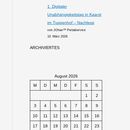
1. Digitaler
Unabhängigkeitstag in Kaarst
im Tuppenhof – Nachlese
von JOhan™ Portalservice
10. März 2026
ARCHIVIERTES
August 2026
M
D
M
D
F
S
S
1
2
3
4
5
6
7
8
9
10
11
12
13
14
15
16
17
18
19
20
21
22
23