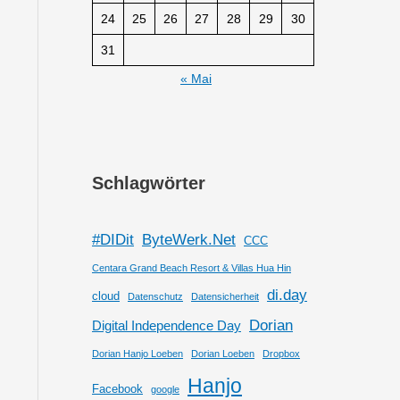
24
25
26
27
28
29
30
31
« Mai
Schlagwörter
#DIDit
ByteWerk.Net
CCC
Centara Grand Beach Resort & Villas Hua Hin
di.day
cloud
Datenschutz
Datensicherheit
Dorian
Digital Independence Day
Dorian Hanjo Loeben
Dorian Loeben
Dropbox
Hanjo
Facebook
google