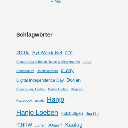
« Mai
Schlagwörter
#DIDit
ByteWerk.Net
CCC
cloud
Centara Grand Beach Resort & Villas Hua Hin
di.day
Datenschutz
Datensicherheit
Dorian
Digital Independence Day
Dorian Hanjo Loeben
Dorian Loeben
Dropbox
Hanjo
Facebook
google
Hanjo Loeben
Holzbüttgen
Hua Hin
Kaalug
IT.NRW
JOhan
JOhan™