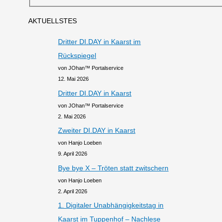
AKTUELLSTES
Dritter DI.DAY in Kaarst im
Rückspiegel
von JOhan™ Portalservice
12. Mai 2026
Dritter DI.DAY in Kaarst
von JOhan™ Portalservice
2. Mai 2026
Zweiter DI.DAY in Kaarst
von Hanjo Loeben
9. April 2026
Bye bye X – Tröten statt zwitschern
von Hanjo Loeben
2. April 2026
1. Digitaler Unabhängigkeitstag in
Kaarst im Tuppenhof – Nachlese