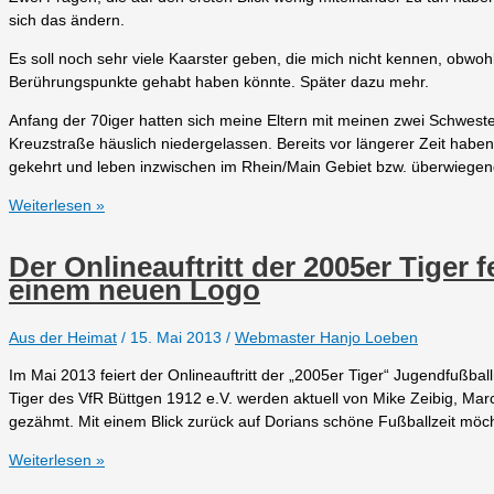
sich das ändern.
Es soll noch sehr viele Kaarster geben, die mich nicht kennen, obwohl
Berührungspunkte gehabt haben könnte. Später dazu mehr.
Anfang der 70iger hatten sich meine Eltern mit meinen zwei Schweste
Kreuzstraße häuslich niedergelassen. Bereits vor längerer Zeit hab
gekehrt und leben inzwischen im Rhein/Main Gebiet bzw. überwiegend
Hanjo
Weiterlesen »
–
Das
Der Onlineauftritt der 2005er Tiger 
ist
einem neuen Logo
der
mit
Aus der Heimat
/
15. Mai 2013
/
Webmaster Hanjo Loeben
dem
Computer-
Im Mai 2013 feiert der Onlineauftritt der „2005er Tiger“ Jugendfußb
Tick
Tiger des VfR Büttgen 1912 e.V. werden aktuell von Mike Zeibig, Ma
gezähmt. Mit einem Blick zurück auf Dorians schöne Fußballzeit möch
Der
Weiterlesen »
Onlineauftritt