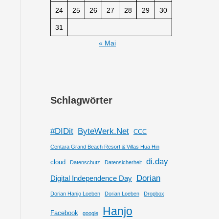
24
25
26
27
28
29
30
31
« Mai
Schlagwörter
#DIDit
ByteWerk.Net
CCC
Centara Grand Beach Resort & Villas Hua Hin
di.day
cloud
Datenschutz
Datensicherheit
Dorian
Digital Independence Day
Dorian Hanjo Loeben
Dorian Loeben
Dropbox
Hanjo
Facebook
google