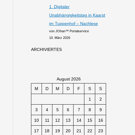
1. Digitaler
Unabhängigkeitstag in Kaarst
im Tuppenhof – Nachlese
von JOhan™ Portalservice
10. März 2026
ARCHIVIERTES
August 2026
M
D
M
D
F
S
S
1
2
3
4
5
6
7
8
9
10
11
12
13
14
15
16
17
18
19
20
21
22
23