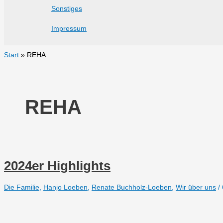
Sonstiges
Impressum
Start
REHA
REHA
2024er Highlights
Die Familie
,
Hanjo Loeben
,
Renate Buchholz-Loeben
,
Wir über uns
/