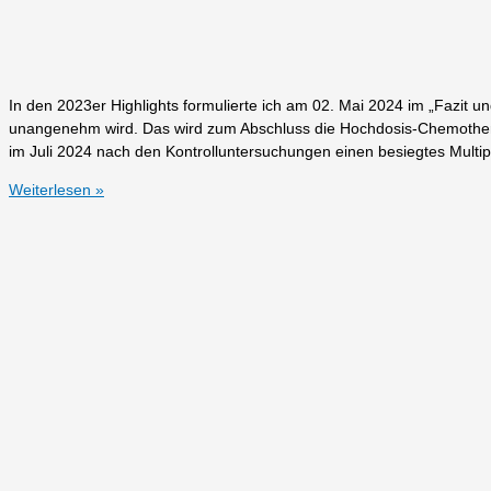
In den 2023er Highlights formulierte ich am 02. Mai 2024 im „Fazit und
unangenehm wird. Das wird zum Abschluss die Hochdosis-Chemother
im Juli 2024 nach den Kontrolluntersuchungen einen besiegtes Multi
2024er
Weiterlesen »
Highlights