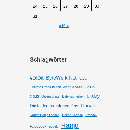
24
25
26
27
28
29
30
31
« Mai
Schlagwörter
#DIDit
ByteWerk.Net
CCC
Centara Grand Beach Resort & Villas Hua Hin
di.day
cloud
Datenschutz
Datensicherheit
Dorian
Digital Independence Day
Dorian Hanjo Loeben
Dorian Loeben
Dropbox
Hanjo
Facebook
google