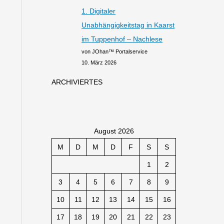
1. Digitaler
Unabhängigkeitstag in Kaarst
im Tuppenhof – Nachlese
von JOhan™ Portalservice
10. März 2026
ARCHIVIERTES
August 2026
M
D
M
D
F
S
S
1
2
3
4
5
6
7
8
9
10
11
12
13
14
15
16
17
18
19
20
21
22
23