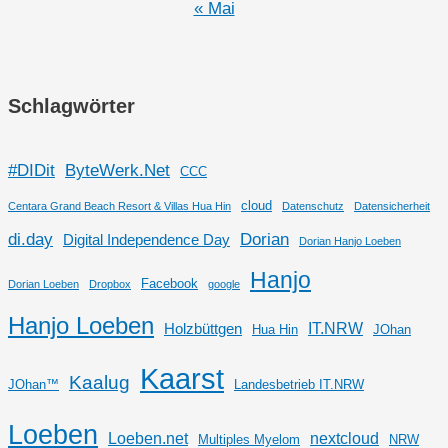
« Mai
Schlagwörter
#DIDit
ByteWerk.Net
CCC
cloud
Centara Grand Beach Resort & Villas Hua Hin
Datenschutz
Datensicherheit
di.day
Dorian
Digital Independence Day
Dorian Hanjo Loeben
Hanjo
Facebook
Dorian Loeben
Dropbox
google
Hanjo Loeben
IT.NRW
Holzbüttgen
Hua Hin
JOhan
Kaarst
Kaalug
JOhan™
Landesbetrieb IT.NRW
Loeben
Loeben.net
nextcloud
Multiples Myelom
NRW