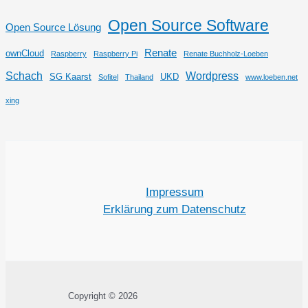
Open Source Software
Open Source Lösung
Renate
ownCloud
Raspberry
Raspberry Pi
Renate Buchholz-Loeben
Schach
Wordpress
SG Kaarst
UKD
Sofitel
Thailand
www.loeben.net
xing
Impressum
Erklärung zum Datenschutz
Copyright © 2026