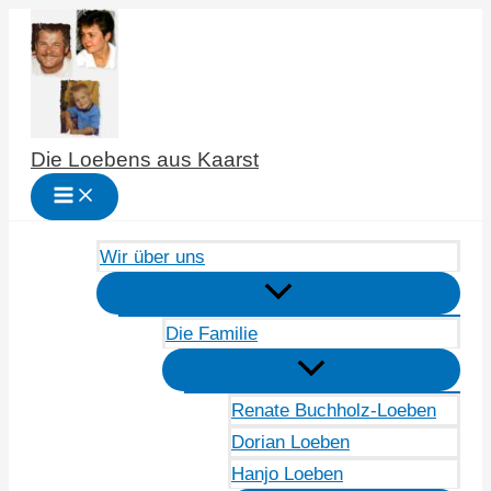
Zum
Inhalt
springen
Die Loebens aus Kaarst
Wir über uns
Die Familie
Renate Buchholz-Loeben
Dorian Loeben
Hanjo Loeben