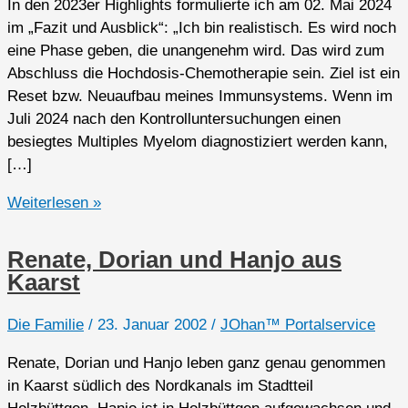
In den 2023er Highlights formulierte ich am 02. Mai 2024
im „Fazit und Ausblick“: „Ich bin realistisch. Es wird noch
eine Phase geben, die unangenehm wird. Das wird zum
Abschluss die Hochdosis-Chemotherapie sein. Ziel ist ein
Reset bzw. Neuaufbau meines Immunsystems. Wenn im
Juli 2024 nach den Kontrolluntersuchungen einen
besiegtes Multiples Myelom diagnostiziert werden kann,
[…]
2024er
Weiterlesen »
Highlights
Renate, Dorian und Hanjo aus
Kaarst
Die Familie
/
23. Januar 2002
/
JOhan™ Portalservice
Renate, Dorian und Hanjo leben ganz genau genommen
in Kaarst südlich des Nordkanals im Stadtteil