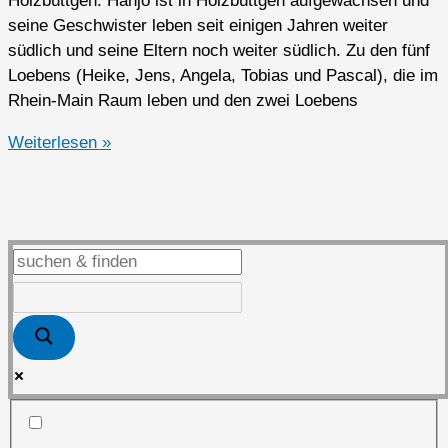
Holzbüttgen. Hanjo ist in Holzbüttgen aufgewachsen und
seine Geschwister leben seit einigen Jahren weiter
südlich und seine Eltern noch weiter südlich. Zu den fünf
Loebens (Heike, Jens, Angela, Tobias und Pascal), die im
Rhein-Main Raum leben und den zwei Loebens
Renate,
Weiterlesen »
Dorian
und
Hanjo
aus
Kaarst