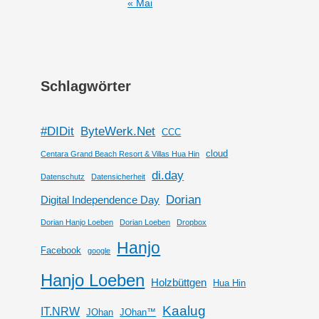
« Mai
Schlagwörter
#DIDit
ByteWerk.Net
CCC
cloud
Centara Grand Beach Resort & Villas Hua Hin
di.day
Datenschutz
Datensicherheit
Dorian
Digital Independence Day
Dorian Hanjo Loeben
Dorian Loeben
Dropbox
Hanjo
Facebook
google
Hanjo Loeben
Holzbüttgen
Hua Hin
Kaalug
IT.NRW
JOhan
JOhan™