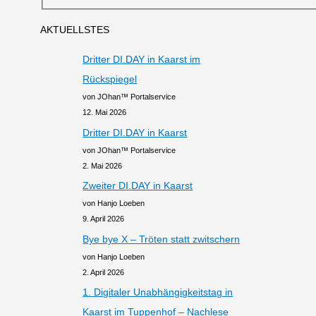
AKTUELLSTES
Dritter DI.DAY in Kaarst im
Rückspiegel
von JOhan™ Portalservice
12. Mai 2026
Dritter DI.DAY in Kaarst
von JOhan™ Portalservice
2. Mai 2026
Zweiter DI.DAY in Kaarst
von Hanjo Loeben
9. April 2026
Bye bye X – Tröten statt zwitschern
von Hanjo Loeben
2. April 2026
1. Digitaler Unabhängigkeitstag in
Kaarst im Tuppenhof – Nachlese