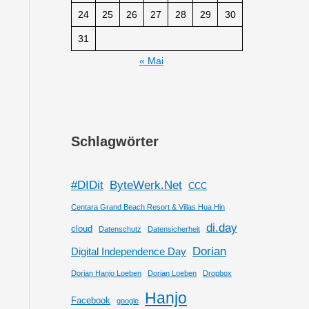
24
25
26
27
28
29
30
31
« Mai
Schlagwörter
#DIDit
ByteWerk.Net
CCC
Centara Grand Beach Resort & Villas Hua Hin
di.day
cloud
Datenschutz
Datensicherheit
Dorian
Digital Independence Day
Dorian Hanjo Loeben
Dorian Loeben
Dropbox
Hanjo
Facebook
google