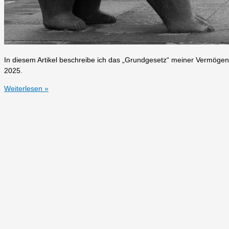
In diesem Artikel beschreibe ich das „Grundgesetz“ meiner Vermöge
2025.
Ausblick
Weiterlesen »
auf
das
Jahresende
und
Q1
+
Q2
2025