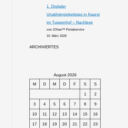
1. Digitaler
Unabhängigkeitstag in Kaarst
im Tuppenhof – Nachlese
von JOhan™ Portalservice
10. März 2026
ARCHIVIERTES
August 2026
M
D
M
D
F
S
S
1
2
3
4
5
6
7
8
9
10
11
12
13
14
15
16
17
18
19
20
21
22
23