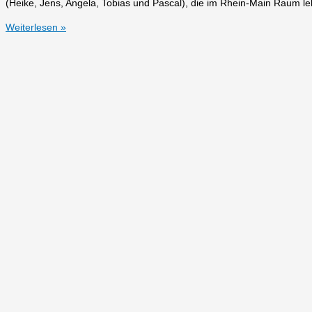
(Heike, Jens, Angela, Tobias und Pascal), die im Rhein-Main Raum 
Renate,
Weiterlesen »
Dorian
und
Hanjo
aus
Kaarst