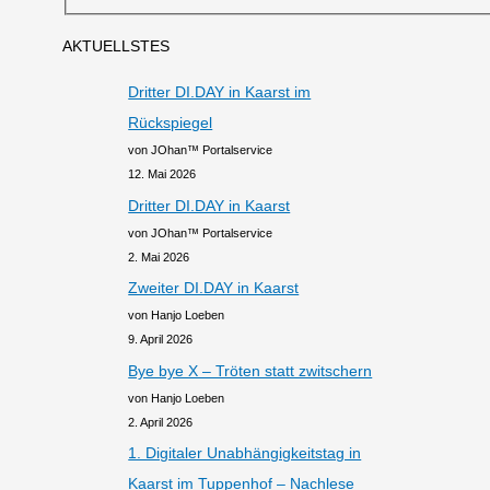
AKTUELLSTES
Dritter DI.DAY in Kaarst im
Rückspiegel
von JOhan™ Portalservice
12. Mai 2026
Dritter DI.DAY in Kaarst
von JOhan™ Portalservice
2. Mai 2026
Zweiter DI.DAY in Kaarst
von Hanjo Loeben
9. April 2026
Bye bye X – Tröten statt zwitschern
von Hanjo Loeben
2. April 2026
1. Digitaler Unabhängigkeitstag in
Kaarst im Tuppenhof – Nachlese