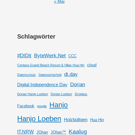
« Mai
Schlagwörter
#DIDit
ByteWerk.Net
CCC
cloud
Centara Grand Beach Resort & Villas Hua Hin
di.day
Datenschutz
Datensicherheit
Dorian
Digital Independence Day
Dorian Hanjo Loeben
Dorian Loeben
Dropbox
Hanjo
Facebook
google
Hanjo Loeben
Holzbüttgen
Hua Hin
Kaalug
IT.NRW
JOhan
JOhan™