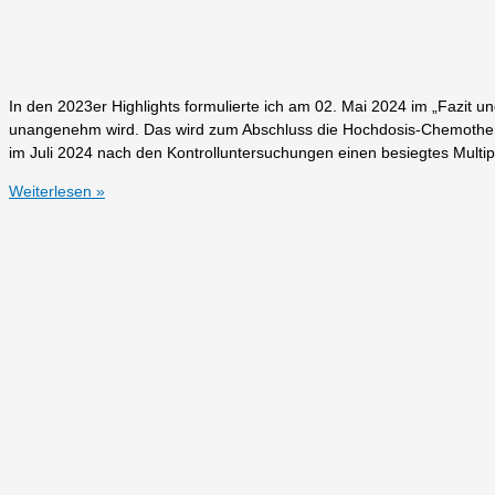
In den 2023er Highlights formulierte ich am 02. Mai 2024 im „Fazit und
unangenehm wird. Das wird zum Abschluss die Hochdosis-Chemother
im Juli 2024 nach den Kontrolluntersuchungen einen besiegtes Multi
2024er
Weiterlesen »
Highlights