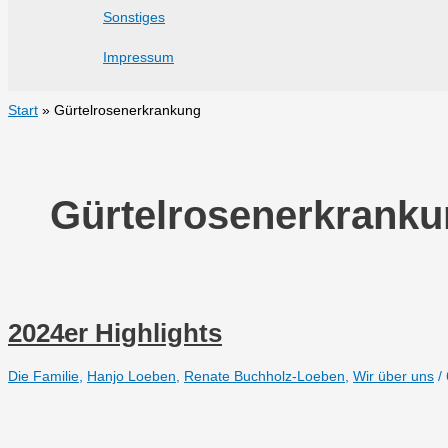
Sonstiges
Impressum
Start
Gürtelrosenerkrankung
Gürtelrosenerkrank
2024er Highlights
Die Familie
,
Hanjo Loeben
,
Renate Buchholz-Loeben
,
Wir über uns
/