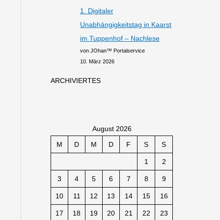
1. Digitaler
Unabhängigkeitstag in Kaarst
im Tuppenhof – Nachlese
von JOhan™ Portalservice
10. März 2026
ARCHIVIERTES
August 2026
M
D
M
D
F
S
S
1
2
3
4
5
6
7
8
9
10
11
12
13
14
15
16
17
18
19
20
21
22
23