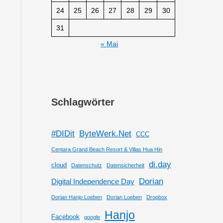
24
25
26
27
28
29
30
31
« Mai
Schlagwörter
#DIDit
ByteWerk.Net
CCC
Centara Grand Beach Resort & Villas Hua Hin
di.day
cloud
Datenschutz
Datensicherheit
Dorian
Digital Independence Day
Dorian Hanjo Loeben
Dorian Loeben
Dropbox
Hanjo
Facebook
google