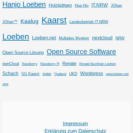
Hanjo Loeben
IT.NRW
Holzbüttgen
Hua Hin
JOhan
Kaarst
Kaalug
JOhan™
Landesbetrieb IT.NRW
Loeben
Loeben.net
nextcloud
Multiples Myelom
NRW
Open Source Software
Open Source Lösung
Renate
ownCloud
Raspberry
Raspberry Pi
Renate Buchholz-Loeben
Schach
Wordpress
SG Kaarst
UKD
Sofitel
Thailand
www.loeben.net
xing
Impressum
Erklärung zum Datenschutz