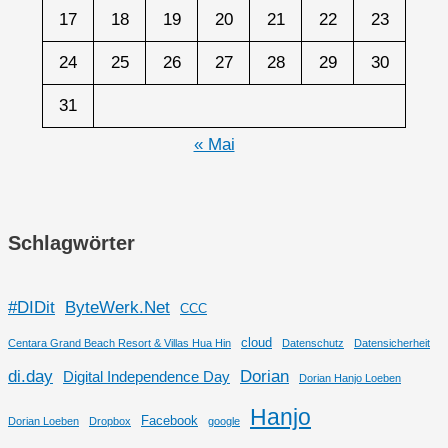
17
18
19
20
21
22
23
24
25
26
27
28
29
30
31
« Mai
Schlagwörter
#DIDit
ByteWerk.Net
CCC
cloud
Centara Grand Beach Resort & Villas Hua Hin
Datenschutz
Datensicherheit
di.day
Dorian
Digital Independence Day
Dorian Hanjo Loeben
Hanjo
Facebook
Dorian Loeben
Dropbox
google