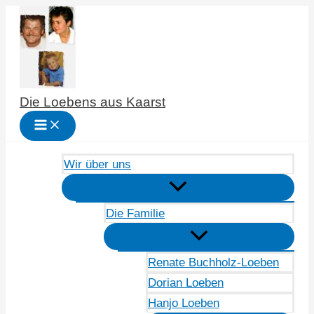
Zum
Inhalt
springen
Die Loebens aus Kaarst
Wir über uns
Die Familie
Renate Buchholz-Loeben
Dorian Loeben
Hanjo Loeben