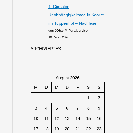
1. Digitaler
Unabhängigkeitstag in Kaarst
im Tuppenhof – Nachlese
von JOhan™ Portalservice
10. März 2026
ARCHIVIERTES
August 2026
M
D
M
D
F
S
S
1
2
3
4
5
6
7
8
9
10
11
12
13
14
15
16
17
18
19
20
21
22
23