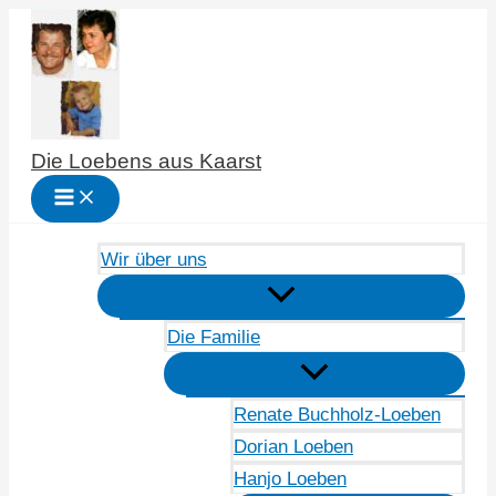
Zum
Inhalt
springen
Die Loebens aus Kaarst
Wir über uns
Die Familie
Renate Buchholz-Loeben
Dorian Loeben
Hanjo Loeben