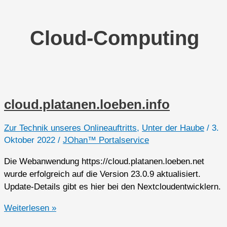
Cloud-Computing
cloud.platanen.loeben.info
Zur Technik unseres Onlineauftritts
,
Unter der Haube
/
3.
Oktober 2022
/
JOhan™ Portalservice
Die Webanwendung https://cloud.platanen.loeben.net
wurde erfolgreich auf die Version 23.0.9 aktualisiert.
Update-Details gibt es hier bei den Nextcloudentwicklern.
cloud.platanen.loeben.info
Weiterlesen »