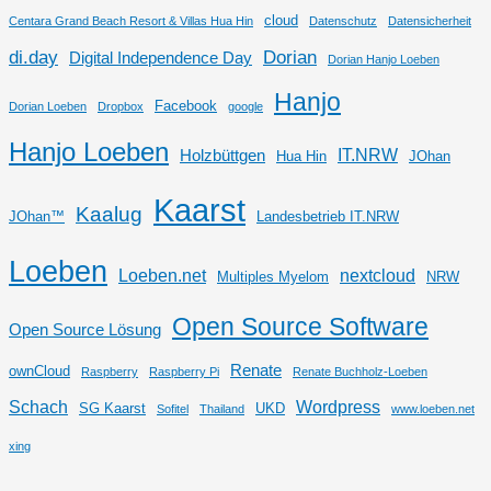
cloud
Centara Grand Beach Resort & Villas Hua Hin
Datenschutz
Datensicherheit
di.day
Dorian
Digital Independence Day
Dorian Hanjo Loeben
Hanjo
Facebook
Dorian Loeben
Dropbox
google
Hanjo Loeben
IT.NRW
Holzbüttgen
Hua Hin
JOhan
Kaarst
Kaalug
JOhan™
Landesbetrieb IT.NRW
Loeben
Loeben.net
nextcloud
Multiples Myelom
NRW
Open Source Software
Open Source Lösung
Renate
ownCloud
Raspberry
Raspberry Pi
Renate Buchholz-Loeben
Schach
Wordpress
SG Kaarst
UKD
Sofitel
Thailand
www.loeben.net
xing