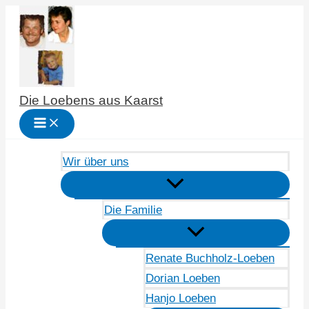
Zum
Inhalt
springen
Die Loebens aus Kaarst
Wir über uns
Die Familie
Renate Buchholz-Loeben
Dorian Loeben
Hanjo Loeben