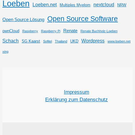
Loeben
Loeben.net
nextcloud
Multiples Myelom
NRW
Open Source Software
Open Source Lösung
Renate
ownCloud
Raspberry
Raspberry Pi
Renate Buchholz-Loeben
Schach
Wordpress
SG Kaarst
UKD
Sofitel
Thailand
www.loeben.net
xing
Impressum
Erklärung zum Datenschutz