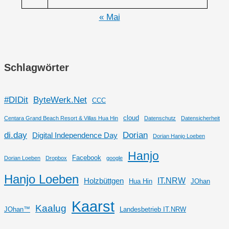
« Mai
Schlagwörter
#DIDit
ByteWerk.Net
CCC
cloud
Centara Grand Beach Resort & Villas Hua Hin
Datenschutz
Datensicherheit
di.day
Dorian
Digital Independence Day
Dorian Hanjo Loeben
Hanjo
Facebook
Dorian Loeben
Dropbox
google
Hanjo Loeben
IT.NRW
Holzbüttgen
Hua Hin
JOhan
Kaarst
Kaalug
JOhan™
Landesbetrieb IT.NRW