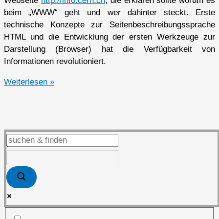
Webseite
http://info.cern.ch
, die erklären sollte worum es
beim „WWW“ geht und wer dahinter steckt. Erste
technische Konzepte zur Seitenbeschreibungssprache
HTML und die Entwicklung der ersten Werkzeuge zur
Darstellung (Browser) hat die Verfügbarkeit von
Informationen revolutioniert.
25
Weiterlesen »
Jahre
WWW
–
Gefahren
und
Chancen