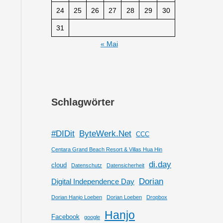
24
25
26
27
28
29
30
31
« Mai
Schlagwörter
#DIDit
ByteWerk.Net
CCC
Centara Grand Beach Resort & Villas Hua Hin
di.day
cloud
Datenschutz
Datensicherheit
Dorian
Digital Independence Day
Dorian Hanjo Loeben
Dorian Loeben
Dropbox
Hanjo
Facebook
google