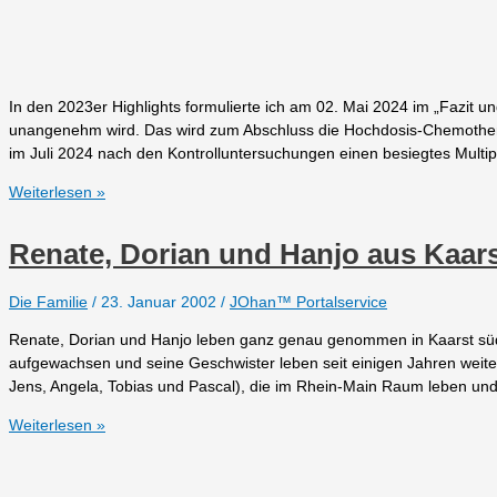
In den 2023er Highlights formulierte ich am 02. Mai 2024 im „Fazit und
unangenehm wird. Das wird zum Abschluss die Hochdosis-Chemother
im Juli 2024 nach den Kontrolluntersuchungen einen besiegtes Multi
2024er
Weiterlesen »
Highlights
Renate, Dorian und Hanjo aus Kaar
Die Familie
/
23. Januar 2002
/
JOhan™ Portalservice
Renate, Dorian und Hanjo leben ganz genau genommen in Kaarst südli
aufgewachsen und seine Geschwister leben seit einigen Jahren weiter
Jens, Angela, Tobias und Pascal), die im Rhein-Main Raum leben un
Renate,
Weiterlesen »
Dorian
und
Hanjo